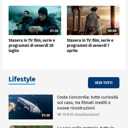
01:30
00:00
Stasera in TV: film, serie e
Stasera in TV: film, serie e
programmi di venerdì 28
programmi di venerdì 7
luglio
aprile
Lifestyle
VEDI TUTTI
Costa Concordia: tutte curiosità
sul caso, tra filmati inediti e
nuove ricostruzioni
10.810 visualizzazioni
01:30
La casa nella prateria, tutte le