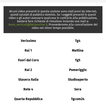
Alcuni video presenti in questa sezione sono stati presi da internet,
quindi valutati di pubblico dominio. Se i soggetti presenti in questi
video o gli autori avessero qualcosa in contrario alla pubblicazione,
basterà fare richiesta di rimozione inviando una mail a:
team_verticali@italiaonline.it
. Provvederemo alla cancellazione del
video nel minor tempo possibile.
Verissimo
Tg4
Rai 1
Mattina
Fuori dal Coro
Tg5
Rai 2
Pomeriggio
Stasera Italia
Studioaperto
Rete 4
Sera
Quarta Repubblica
Tgcom24