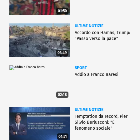
01:50
ULTIME NOTIZIE
Accordo con Hamas, Trump:
"Passo verso la pace"
03:49
SPORT
Addio a Franco Baresi
02:18
ULTIME NOTIZIE
Temptation da record, Pier
Silvio Berlusconi: "È
fenomeno sociale"
01:51