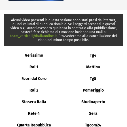
Alcuni video presenti in questa sezione sono stati presi da internet,
quindi valutati di pubblico dominio. Se i soggetti presenti in questi
video o gli autori avessero qualcosa in contrario alla pubblicazione,
basterà fare richiesta di rimozione inviando una mail a:
team_verticali@italiaonline.it
. Provvederemo alla cancellazione del
video nel minor tempo possibile.
Verissimo
Tg4
Rai 1
Mattina
Fuori dal Coro
Tg5
Rai 2
Pomeriggio
Stasera Italia
Studioaperto
Rete 4
Sera
Quarta Repubblica
Tgcom24