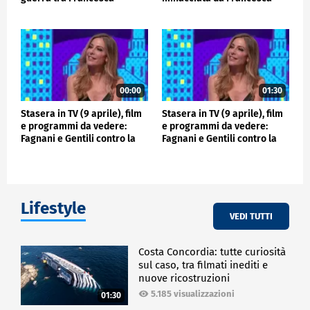
Fagnani e Bianca Berlingu
Fagnani
00:00
01:30
Stasera in TV (9 aprile), film
Stasera in TV (9 aprile), film
e programmi da vedere:
e programmi da vedere:
Fagnani e Gentili contro la
Fagnani e Gentili contro la
Champions League
Champions League
Lifestyle
VEDI TUTTI
Costa Concordia: tutte curiosità
sul caso, tra filmati inediti e
nuove ricostruzioni
5.185 visualizzazioni
01:30