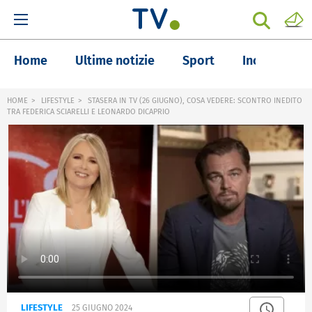
Home
Ultime notizie
Sport
Inchieste
HOME
LIFESTYLE
STASERA IN TV (26 GIUGNO), COSA VEDERE: SCONTRO INEDITO
TRA FEDERICA SCIARELLI E LEONARDO DICAPRIO
LIFESTYLE
25 GIUGNO 2024