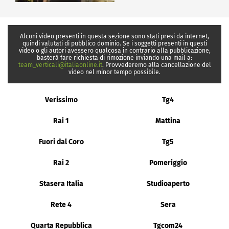
Alcuni video presenti in questa sezione sono stati presi da internet,
quindi valutati di pubblico dominio. Se i soggetti presenti in questi
video o gli autori avessero qualcosa in contrario alla pubblicazione,
basterà fare richiesta di rimozione inviando una mail a:
team_verticali@italiaonline.it
. Provvederemo alla cancellazione del
video nel minor tempo possibile.
Verissimo
Tg4
Rai 1
Mattina
Fuori dal Coro
Tg5
Rai 2
Pomeriggio
Stasera Italia
Studioaperto
Rete 4
Sera
Quarta Repubblica
Tgcom24