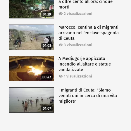
a oltre cento all'ora: cinque
morti
2 visualizzazioni
01:29
Marocco, centinaia di migranti
arrivano nell'enclave spagnola
di Ceuta
3 visualizzazioni
01:03
A Medjugorje appiccato
incendio all'altare e statue
vandalizzate
1 visualizzazioni
00:47
I migranti di Ceuta: "Siamo
venuti qui in cerca di una vita
migliore"
01:07