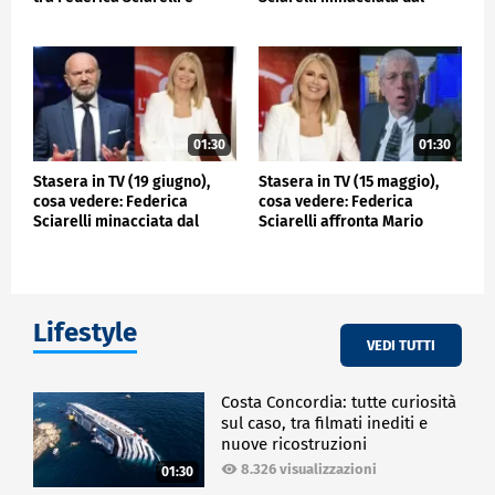
Leonardo DiCaprio
comico Andrea Pucci
01:30
01:30
Stasera in TV (19 giugno),
Stasera in TV (15 maggio),
cosa vedere: Federica
cosa vedere: Federica
Sciarelli minacciata dal
Sciarelli affronta Mario
comico Andrea Pucci
Giordano
Lifestyle
VEDI TUTTI
Costa Concordia: tutte curiosità
sul caso, tra filmati inediti e
nuove ricostruzioni
8.326 visualizzazioni
01:30