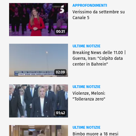
APPROFONDIMENTI
Verissimo da settembre su
Canale 5
00:31
ULTIME NOTIZIE
Breaking News delle 11.00 |
Guerra, Iran: "Colpito data
center in Bahrein"
02:09
ULTIME NOTIZIE
Violenze, Meloni:
"Tolleranza zero"
01:42
ULTIME NOTIZIE
Bimbo muore a 18 mesi