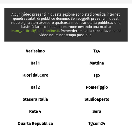
Alcuni video presenti in questa sezione sono stati presi da internet,
quindi valutati di pubblico dominio. Se i soggetti presenti in questi
video o gli autori avessero qualcosa in contrario alla pubblicazione,
basterà fare richiesta di rimozione inviando una mail a:
team_verticali@italiaonline.it
. Provvederemo alla cancellazione del
video nel minor tempo possibile.
Verissimo
Tg4
Rai 1
Mattina
Fuori dal Coro
Tg5
Rai 2
Pomeriggio
Stasera Italia
Studioaperto
Rete 4
Sera
Quarta Repubblica
Tgcom24