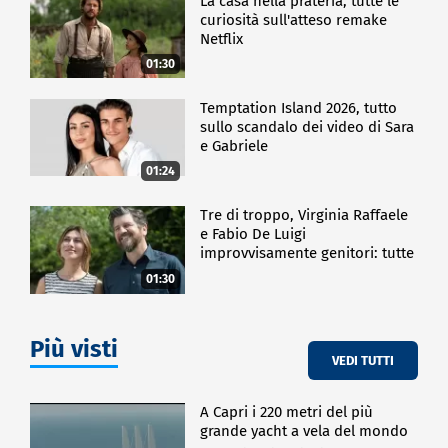
La casa nella prateria, tutte le
curiosità sull'atteso remake
Netflix
01:30
Temptation Island 2026, tutto
sullo scandalo dei video di Sara
e Gabriele
01:24
Tre di troppo, Virginia Raffaele
e Fabio De Luigi
improvvisamente genitori: tutte
le curiosità sulla commedia
01:30
Più visti
VEDI TUTTI
A Capri i 220 metri del più
grande yacht a vela del mondo