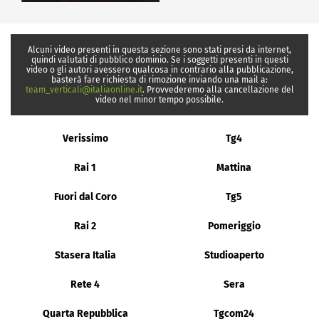
Alcuni video presenti in questa sezione sono stati presi da internet,
quindi valutati di pubblico dominio. Se i soggetti presenti in questi
video o gli autori avessero qualcosa in contrario alla pubblicazione,
basterà fare richiesta di rimozione inviando una mail a:
team_verticali@italiaonline.it
. Provvederemo alla cancellazione del
video nel minor tempo possibile.
Verissimo
Tg4
Rai 1
Mattina
Fuori dal Coro
Tg5
Rai 2
Pomeriggio
Stasera Italia
Studioaperto
Rete 4
Sera
Quarta Repubblica
Tgcom24