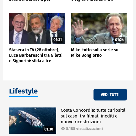
contrastare Signorini
01:31
01:24
Stasera in TV (28 ottobre),
Mike, tutto sulla serie su
Luca Barbareschi tra Giletti
Mike Bongiorno
e Signorini: sfida a tre
Lifestyle
VEDI TUTTI
Costa Concordia: tutte curiosità
sul caso, tra filmati inediti e
nuove ricostruzioni
5.185 visualizzazioni
01:30