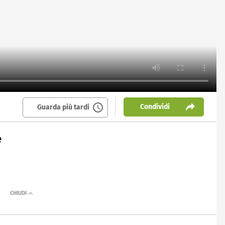
Condividi
Guarda più tardi
e