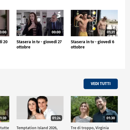
0:00
00:00
01:31
dì 20
Stasera in tv - giovedì 27
Stasera in tv - giovedì 6
ottobre
ottobre
VEDI TUTTI
1:30
01:24
01:30
 tutte
Temptation Island 2026,
Tre di troppo, Virginia