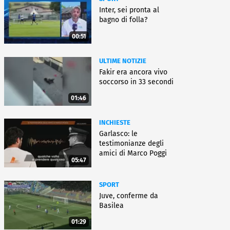
Inter, sei pronta al
bagno di folla?
00:51
ULTIME NOTIZIE
Fakir era ancora vivo
soccorso in 33 secondi
01:46
INCHIESTE
Garlasco: le
testimonianze degli
amici di Marco Poggi
05:47
SPORT
Juve, conferme da
Basilea
01:29