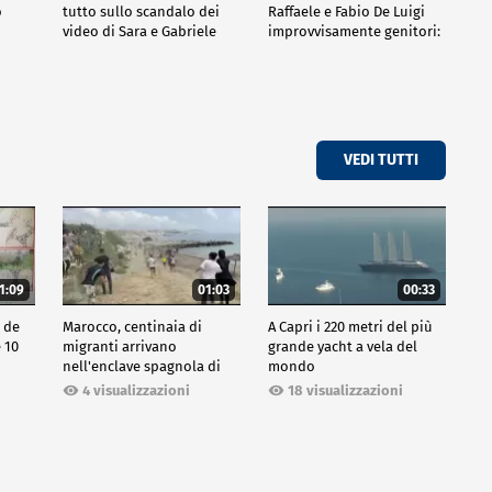
o
tutto sullo scandalo dei
Raffaele e Fabio De Luigi
video di Sara e Gabriele
improvvisamente genitori:
tutte le curiosità sulla
commedia
VEDI TUTTI
1:09
01:03
00:33
o de
Marocco, centinaia di
A Capri i 220 metri del più
e 10
migranti arrivano
grande yacht a vela del
nell'enclave spagnola di
mondo
Ceuta
18 visualizzazioni
4 visualizzazioni