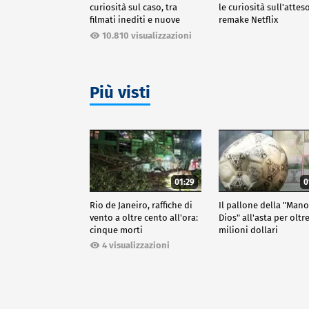
curiosità sul caso, tra
le curiosità sull'attes
filmati inediti e nuove
remake Netflix
ricostruzioni
10.810 visualizzazioni
Più visti
01:29
0
Rio de Janeiro, raffiche di
Il pallone della "Man
vento a oltre cento all'ora:
Dios" all'asta per oltr
cinque morti
milioni dollari
4 visualizzazioni