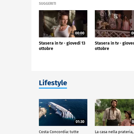
SUGGERITI
00:00
0
Stasera in tv - giovedì 13
Stasera in tv - giove
ottobre
ottobre
Lifestyle
01:30
0
Costa Concordia: tutte
La casa nella prateria,