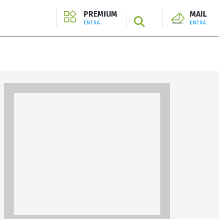
PREMIUM
MAIL
SEARCH
ENTRA
ENTRA
ENTRA