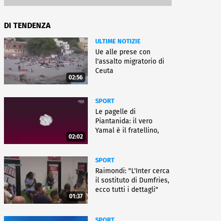
DI TENDENZA
ULTIME NOTIZIE
Ue alle prese con
l'assalto migratorio di
Ceuta
02:56
SPORT
Le pagelle di
Piantanida: il vero
Yamal è il fratellino,
02:02
Paredes cambia sport
SPORT
Raimondi: "L'Inter cerca
il sostituto di Dumfries,
ecco tutti i dettagli"
01:37
SPORT