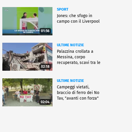
SPORT
Jones: che sfogo in
campo con il Liverpool
01:56
ULTIME NOTIZIE
Palazzina crollata a
Messina, corpo
recuperato, scavi tra le
02:18
macerie
ULTIME NOTIZIE
Campeggi vietati,
braccio di ferro dei No
Tav, "avanti con forza"
02:04