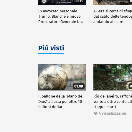
00:15
0
Ex avvocato personale
A Gaza si cerca di sfug
Trump, Blanche è nuovo
dal caldo delle tendo
Procuratore Generale Usa
andando al mare
Più visti
01:09
0
Il pallone della "Mano de
Rio de Janeiro, raffich
Dios" all'asta per oltre 10
vento a oltre cento all
milioni dollari
cinque morti
4 visualizzazioni