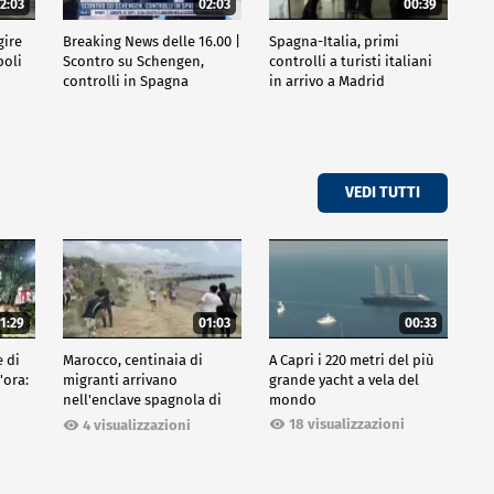
2:03
02:03
00:39
gire
Breaking News delle 16.00 |
Spagna-Italia, primi
poli
Scontro su Schengen,
controlli a turisti italiani
controlli in Spagna
in arrivo a Madrid
VEDI TUTTI
1:29
01:03
00:33
e di
Marocco, centinaia di
A Capri i 220 metri del più
'ora:
migranti arrivano
grande yacht a vela del
nell'enclave spagnola di
mondo
Ceuta
18 visualizzazioni
4 visualizzazioni