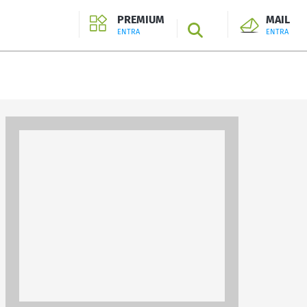
PREMIUM
MAIL
SEARCH
ENTRA
ENTRA
ENTRA