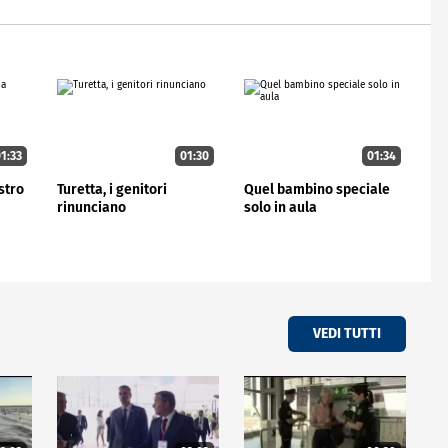
1:33
01:30
01:34
stro
Turetta, i genitori
Quel bambino speciale
rinunciano
solo in aula
VEDI TUTTI