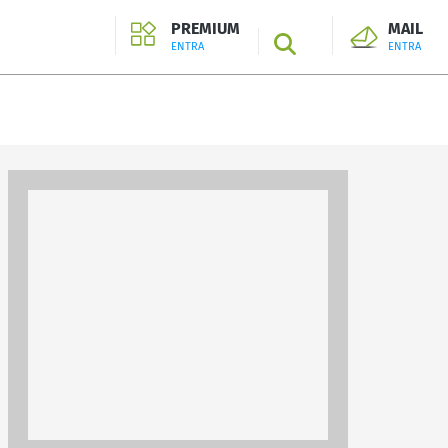
PREMIUM
MAIL
SEARCH
ENTRA
ENTRA
ENTRA