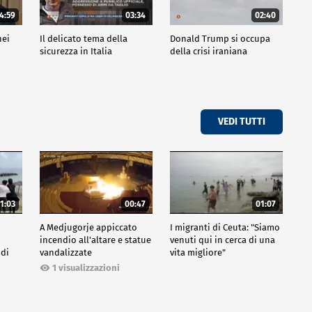
4:59
03:34
02:40
nei
Il delicato tema della
Donald Trump si occupa
sicurezza in Italia
della crisi iraniana
VEDI TUTTI
1:03
00:47
01:07
A Medjugorje appiccato
I migranti di Ceuta: "Siamo
incendio all'altare e statue
venuti qui in cerca di una
 di
vandalizzate
vita migliore"
1 visualizzazioni