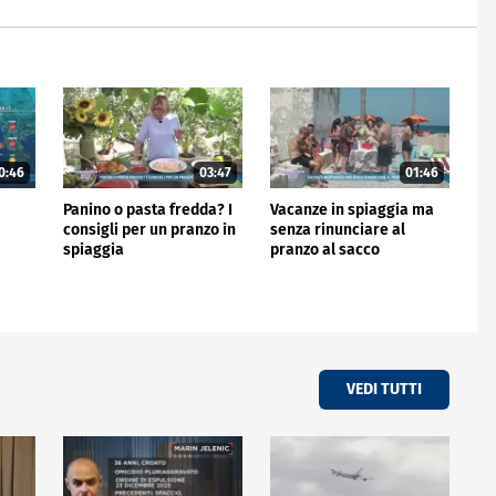
0:46
03:47
01:46
Panino o pasta fredda? I
Vacanze in spiaggia ma
consigli per un pranzo in
senza rinunciare al
spiaggia
pranzo al sacco
VEDI TUTTI