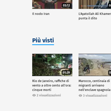
03:12
0
Il nodo Iran
L'Ayatollah Ali Khame
punta il dito
Più visti
01:29
0
Rio de Janeiro, raffiche di
Marocco, centinaia di
vento a oltre cento all'ora:
migranti arrivano
cinque morti
nell'enclave spagnola
Ceuta
2 visualizzazioni
3 visualizzazioni