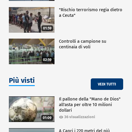
"Rischio terrorismo regia dietro
a Ceuta"
01:59
Controlli a campione su
centinaia di voli
02:59
Più visti
VEDI TUTTI
Il pallone della "Mano de Dios"
all'asta per oltre 10 milioni
dollari
36 visualizzazioni
01:09
A Capri i 220 metri del più