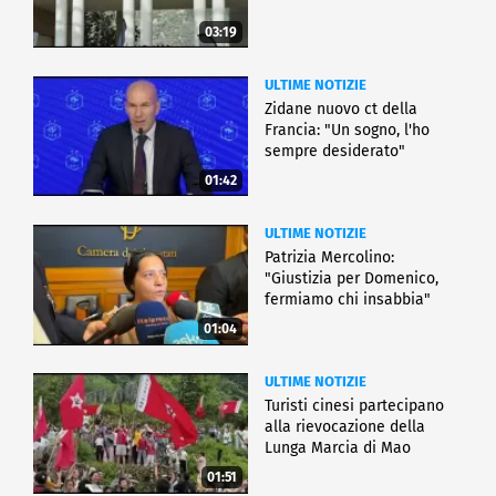
03:19
ULTIME NOTIZIE
Zidane nuovo ct della
Francia: "Un sogno, l'ho
sempre desiderato"
01:42
ULTIME NOTIZIE
Patrizia Mercolino:
"Giustizia per Domenico,
fermiamo chi insabbia"
01:04
ULTIME NOTIZIE
Turisti cinesi partecipano
alla rievocazione della
Lunga Marcia di Mao
01:51