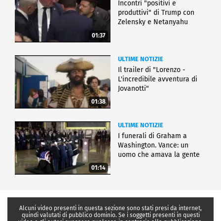
Incontri "positivi e
produttivi" di Trump con
Zelensky e Netanyahu
01:37
ULTIME NOTIZIE
Il trailer di "Lorenzo -
L'incredibile avventura di
Jovanotti"
01:38
ULTIME NOTIZIE
I funerali di Graham a
Washington. Vance: un
uomo che amava la gente
01:14
Alcuni video presenti in questa sezione sono stati presi da internet,
quindi valutati di pubblico dominio. Se i soggetti presenti in questi