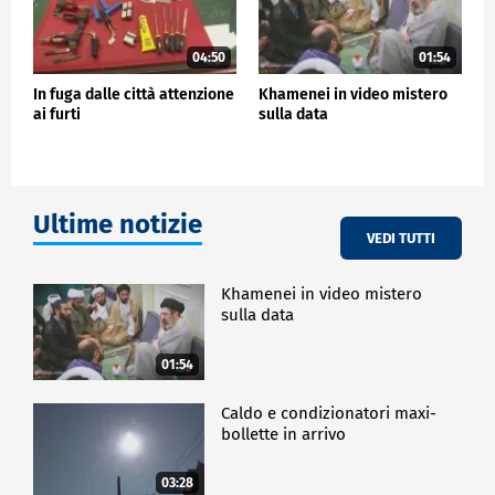
04:50
01:54
In fuga dalle città attenzione
Khamenei in video mistero
ai furti
sulla data
Ultime notizie
VEDI TUTTI
Khamenei in video mistero
sulla data
01:54
Caldo e condizionatori maxi-
bollette in arrivo
03:28