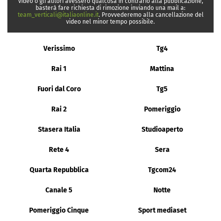
video o gli autori avessero qualcosa in contrario alla pubblicazione,
basterà fare richiesta di rimozione inviando una mail a:
team_verticali@italiaonline.it
. Provvederemo alla cancellazione del
video nel minor tempo possibile.
Verissimo
Tg4
Rai 1
Mattina
Fuori dal Coro
Tg5
Rai 2
Pomeriggio
Stasera Italia
Studioaperto
Rete 4
Sera
Quarta Repubblica
Tgcom24
Canale 5
Notte
Pomeriggio Cinque
Sport mediaset