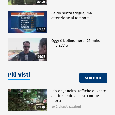
00:40
Caldo senza tregua, ma
attenzione ai temporali
01:42
Oggi è bollino nero, 25 milioni
in viaggio
02:55
Più visti
VEDI TUTTI
Rio de Janeiro, raffiche di vento
a oltre cento all'ora: cinque
morti
2 visualizzazioni
01:29