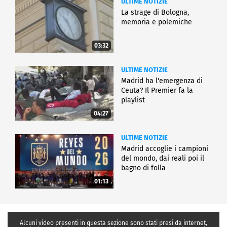
ULTIME NOTIZIE
La strage di Bologna,
memoria e polemiche
03:32
ULTIME NOTIZIE
Madrid ha l'emergenza di
Ceuta? Il Premier fa la
playlist
04:27
ULTIME NOTIZIE
Madrid accoglie i campioni
del mondo, dai reali poi il
bagno di folla
01:13
Alcuni video presenti in questa sezione sono stati presi da internet,