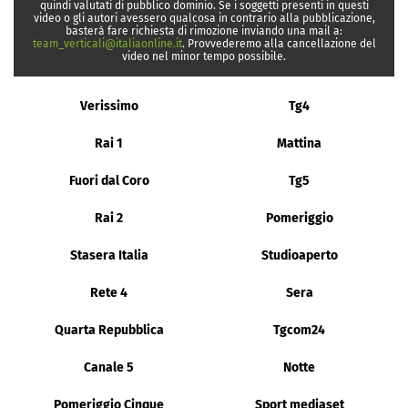
quindi valutati di pubblico dominio. Se i soggetti presenti in questi
video o gli autori avessero qualcosa in contrario alla pubblicazione,
basterà fare richiesta di rimozione inviando una mail a:
team_verticali@italiaonline.it
. Provvederemo alla cancellazione del
video nel minor tempo possibile.
Verissimo
Tg4
Rai 1
Mattina
Fuori dal Coro
Tg5
Rai 2
Pomeriggio
Stasera Italia
Studioaperto
Rete 4
Sera
Quarta Repubblica
Tgcom24
Canale 5
Notte
Pomeriggio Cinque
Sport mediaset