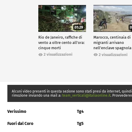
01:29
0
Rio de Janeiro, raffiche di
Marocco, centinaia di
vento a oltre cento all'ora:
migranti arrivano
cinque morti
nell'enclave spagnola
Ceuta
2 visualizzazioni
2 visualizzazioni
Alcuni video presenti in questa sezione sono stati presi da internet, quindi
rimozione inviando una mail a:
team_verticali@italiaonline.it
. Provvedere
Verissimo
Tg4
Fuori dal Coro
Tg5