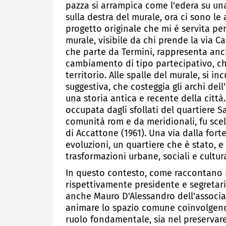
pazza si arrampica come l'edera su una
sulla destra del murale, ora ci sono le
progetto originale che mi è servita per
murale, visibile da chi prende la via Ca
che parte da Termini, rappresenta an
cambiamento di tipo partecipativo, ch
territorio. Alle spalle del murale, si i
suggestiva, che costeggia gli archi del
una storia antica e recente della citt
occupata dagli sfollati del quartiere 
comunità rom e da meridionali, fu sce
di Accattone (1961). Una via dalla fort
evoluzioni, un quartiere che è stato, e 
trasformazioni urbane, sociali e cultura
In questo contesto, come raccontano n
rispettivamente presidente e segretar
anche Mauro D'Alessandro dell'associa
animare lo spazio comune coinvolgendo
ruolo fondamentale, sia nel preservare 