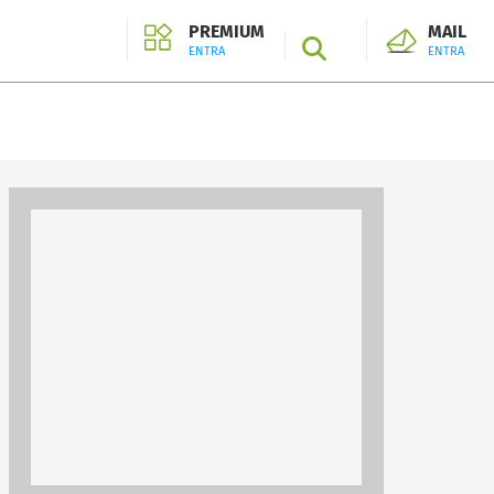
PREMIUM
MAIL
SEARCH
ENTRA
ENTRA
ENTRA