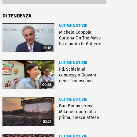
DI TENDENZA
ULTIME NOTIZIE
Michele Coppola:
Cortona On The Move
ha ispiralo le Gallerie
01:18
d'Italia
ULTIME NOTIZIE
Pd, Schlein al
campeggio Giovani
dem: "conoscono
00:58
priorità italiani"
ULTIME NOTIZIE
Bad Bunny strega
Milano: trionfo alla
prima, cresce attesa
02:25
per bis
ULTIME NOTIZIE