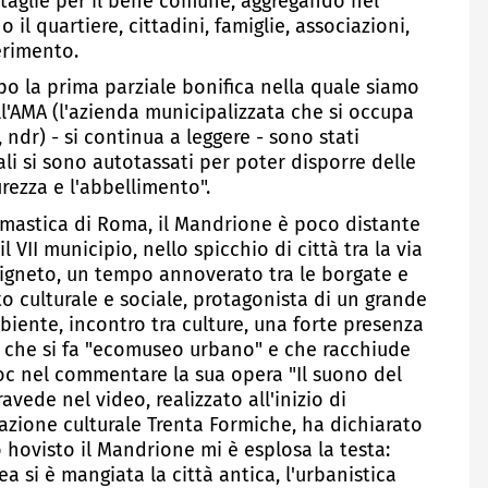
ttaglie per il bene comune, aggregando nel
l quartiere, cittadini, famiglie, associazioni,
erimento.
dopo la prima parziale bonifica nella quale siamo
ll'AMA (l'azienda municipalizzata che si occupa
, ndr) - si continua a leggere - sono stati
uali si sono autotassati per poter disporre delle
rezza e l'abbellimento".
astica di Roma, il Mandrione è poco distante
il VII municipio, nello spicchio di città tra la via
 Pigneto, un tempo annoverato tra le borgate e
to culturale e sociale, protagonista di un grande
biente, incontro tra culture, una forte presenza
tà che si fa "ecomuseo urbano" e che racchiude
moc nel commentare la sua opera "Il suono del
vede nel video, realizzato all'inizio di
azione culturale Trenta Formiche, ha dichiarato
hovisto il Mandrione mi è esplosa la testa:
 si è mangiata la città antica, l'urbanistica