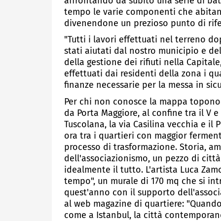
affrontando da subito una serie di ba
tempo le varie componenti che abitano i
divenendone un prezioso punto di rif
"Tutti i lavori effettuati nel terreno 
stati aiutati dal nostro municipio e de
della gestione dei rifiuti nella Capitale
effettuati dai residenti della zona i q
finanze necessarie per la messa in sicu
Per chi non conosce la mappa toponom
da Porta Maggiore, al confine tra il V e 
Tuscolana, la via Casilina vecchia e il
ora tra i quartieri con maggior fermen
processo di trasformazione. Storia, am
dell'associazionismo, un pezzo di cit
idealmente il tutto. L'artista Luca Za
tempo", un murale di 170 mq che si intra
quest'anno con il supporto dell'associ
al web magazine di quartiere: "Quando 
come a Istanbul, la città contemporanea