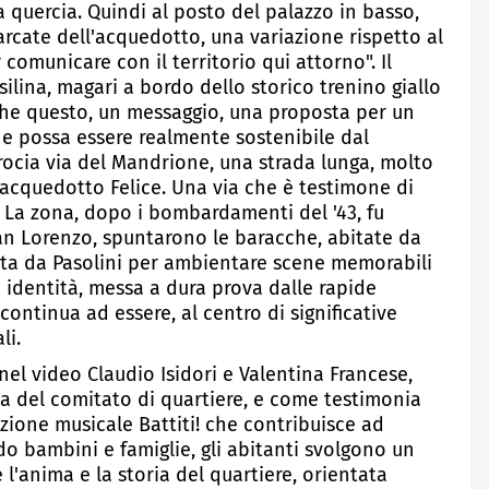
 quercia. Quindi al posto del palazzo in basso,
 arcate dell'acquedotto, una variazione rispetto al
 comunicare con il territorio qui attorno". Il
silina, magari a bordo dello storico trenino giallo
che questo, un messaggio, una proposta per un
e possa essere realmente sostenibile dal
ncrocia via del Mandrione, una strada lunga, molto
l'acquedotto Felice. Una via che è testimone di
à. La zona, dopo i bombardamenti del '43, fu
San Lorenzo, spuntarono le baracche, abitate da
lta da Pasolini per ambientare scene memorabili
e identità, messa a dura prova dalle rapide
continua ad essere, al centro di significative
li.
el video Claudio Isidori e Valentina Francese,
ia del comitato di quartiere, e come testimonia
zione musicale Battiti! che contribuisce ad
 bambini e famiglie, gli abitanti svolgono un
l'anima e la storia del quartiere, orientata