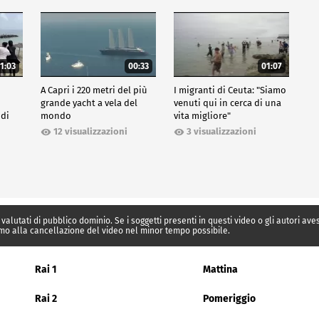
1:03
00:33
01:07
A Capri i 220 metri del più
I migranti di Ceuta: "Siamo
grande yacht a vela del
venuti qui in cerca di una
 di
mondo
vita migliore"
12 visualizzazioni
3 visualizzazioni
 valutati di pubblico dominio. Se i soggetti presenti in questi video o gli autori av
mo alla cancellazione del video nel minor tempo possibile.
Rai 1
Mattina
Rai 2
Pomeriggio