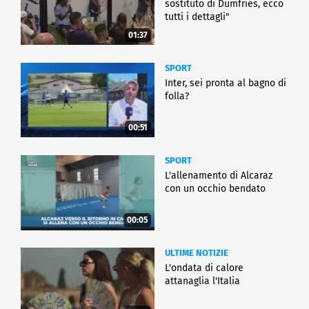
sostituto di Dumfries, ecco
tutti i dettagli"
01:37
SPORT
Inter, sei pronta al bagno di
folla?
00:51
SPORT
L'allenamento di Alcaraz
con un occhio bendato
00:05
ULTIME NOTIZIE
L'ondata di calore
attanaglia l'Italia