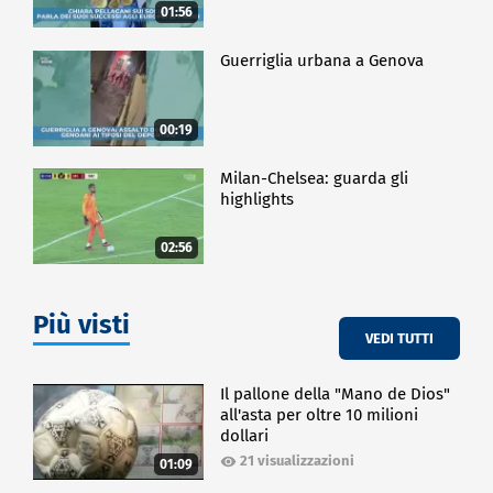
01:56
Guerriglia urbana a Genova
00:19
Milan-Chelsea: guarda gli
highlights
02:56
Più visti
VEDI TUTTI
Il pallone della "Mano de Dios"
all'asta per oltre 10 milioni
dollari
21 visualizzazioni
01:09