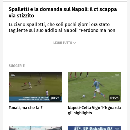
Spalletti e la domanda sul Napoli: il ct scappa
via stizzito
Luciano Spalletti, che soli pochi giorni era stato
tagliente sul suo addio al Napoli "Perdono ma non
dimentico", ha dribblato così l'ennesima domanda
sul passato in azzurro
MEDIASET
SPORTMEDIASET
SUGGERITI
00:25
01:25
Tonali, ma che fai?
Napoli-Celta Vigo 1-1: guarda
gli highlights