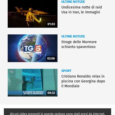
ULTIME NOTIZIE
Undicesima notte di raid
Usa in Iran, le immagini
01:03
ULTIME NOTIZIE
Strage delle Marmore
schianto spaventoso
02:06
SPORT
Cristiano Ronaldo: relax in
piscina con Georgina dopo
il Mondiale
00:32
Alcuni video presenti in questa sezione sono stati presi da internet,