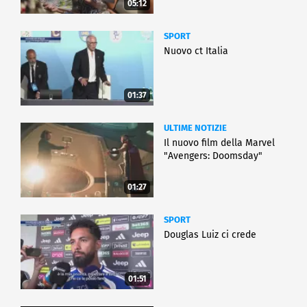
05:12
SPORT
Nuovo ct Italia
01:37
ULTIME NOTIZIE
Il nuovo film della Marvel
"Avengers: Doomsday"
01:27
SPORT
Douglas Luiz ci crede
01:51