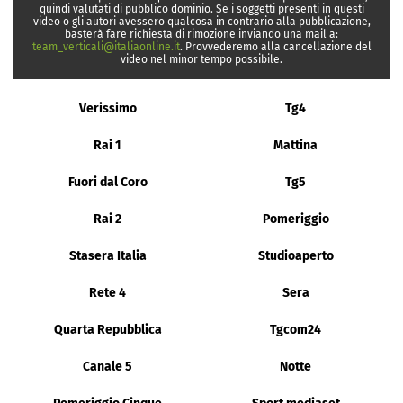
quindi valutati di pubblico dominio. Se i soggetti presenti in questi
video o gli autori avessero qualcosa in contrario alla pubblicazione,
basterà fare richiesta di rimozione inviando una mail a:
team_verticali@italiaonline.it
. Provvederemo alla cancellazione del
video nel minor tempo possibile.
Verissimo
Tg4
Rai 1
Mattina
Fuori dal Coro
Tg5
Rai 2
Pomeriggio
Stasera Italia
Studioaperto
Rete 4
Sera
Quarta Repubblica
Tgcom24
Canale 5
Notte