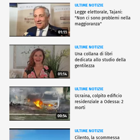
ULTIME NOTIZIE
Legge elettorale, Tajani:
"Non ci sono problemi nella
maggioranza"
01:11
ULTIME NOTIZIE
Una collana di libri
dedicata allo studio della
gentilezza
01:14
ULTIME NOTIZIE
Ucraina, colpito edificio
residenziale a Odessa: 2
morti
00:54
ULTIME NOTIZIE
Cilento, la scommessa