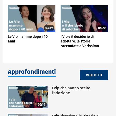
03:39
05:20
Le Vip mamme dopo i 40
I Vip e il desiderio di
anni
adottare: le storie
raccontate a Verissimo
Approfondimenti
VEDI TUTTI
I Vip che hanno scelto
l'adozione
05:19
I Vip ricordano la vittoria ai