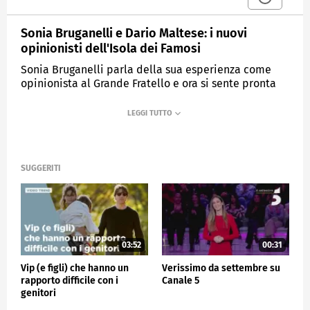
Sonia Bruganelli e Dario Maltese: i nuovi
opinionisti dell'Isola dei Famosi
Sonia Bruganelli parla della sua esperienza come
opinionista al Grande Fratello e ora si sente pronta
per una nuova sfida all'Isola dei Famosi. Dario
Maltese parla dell'importanza del suo lavoro per la
sua vita e della sua nuova esperienza all'Isola dei
Famosi.
SUGGERITI
MEDIASET
VERISSIMO
03:52
00:31
Vip (e figli) che hanno un
Verissimo da settembre su
rapporto difficile con i
Canale 5
genitori