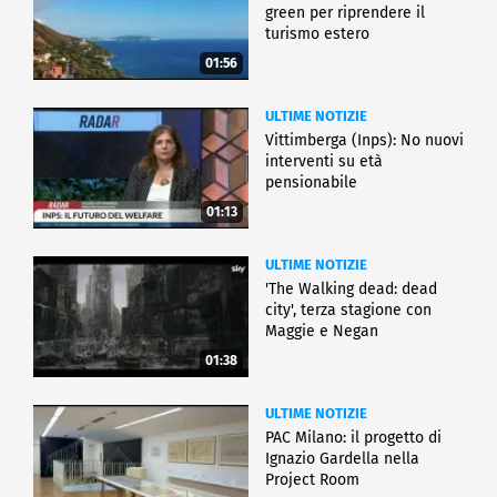
green per riprendere il
turismo estero
01:56
ULTIME NOTIZIE
Vittimberga (Inps): No nuovi
interventi su età
pensionabile
01:13
ULTIME NOTIZIE
'The Walking dead: dead
city', terza stagione con
Maggie e Negan
01:38
ULTIME NOTIZIE
PAC Milano: il progetto di
Ignazio Gardella nella
Project Room