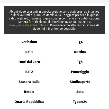
Alcuni video presenti in questa sezione sono stati presi da internet,
quindi valutati di pubblico dominio. Se i soggetti presenti in questi
video o gli autori avessero qualcosa in contrario alla pubblicazione,
basterà fare richiesta di rimozione inviando una mail a:
team_verticali@italiaonline.it
. Provvederemo alla cancellazione del
video nel minor tempo possibile.
Verissimo
Tg4
Rai 1
Mattina
Fuori dal Coro
Tg5
Rai 2
Pomeriggio
Stasera Italia
Studioaperto
Rete 4
Sera
Quarta Repubblica
Tgcom24