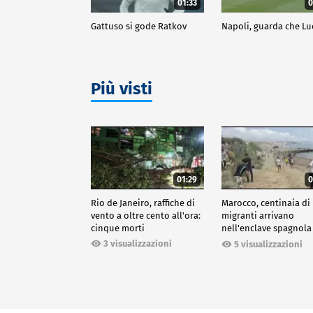
01:33
0
Gattuso si gode Ratkov
Napoli, guarda che Lu
Più visti
01:29
0
Rio de Janeiro, raffiche di
Marocco, centinaia di
vento a oltre cento all'ora:
migranti arrivano
cinque morti
nell'enclave spagnola
Ceuta
3 visualizzazioni
5 visualizzazioni