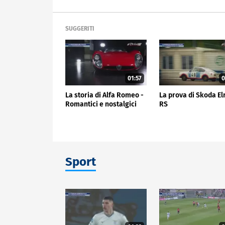
SUGGERITI
01:57
0
La storia di Alfa Romeo -
La prova di Skoda El
Romantici e nostalgici
RS
Sport