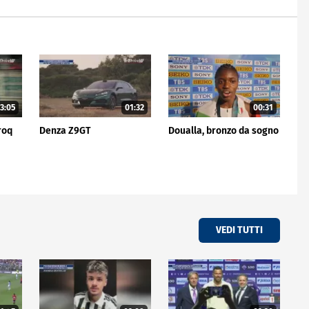
3:05
01:32
00:31
roq
Denza Z9GT
Doualla, bronzo da sogno
VEDI TUTTI