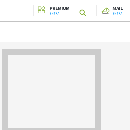
PREMIUM
MAIL
SEARCH
ENTRA
ENTRA
ENTRA