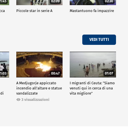
1:45
02:09
02:30
cca
Piccole star in serie A
Mastantuono fa impazzire
VEDI TUTTI
1:03
00:47
01:07
A Medjugorje appiccato
I migranti di Ceuta: "Siamo
incendio all'altare e statue
venuti qui in cerca di una
 di
vandalizzate
vita migliore"
3 visualizzazioni