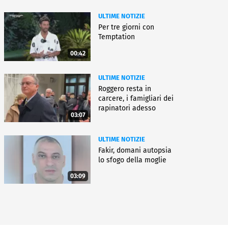
ULTIME NOTIZIE
Per tre giorni con
Temptation
00:42
ULTIME NOTIZIE
Roggero resta in
carcere, i famigliari dei
rapinatori adesso
03:07
battono cassa
ULTIME NOTIZIE
Fakir, domani autopsia
lo sfogo della moglie
03:09