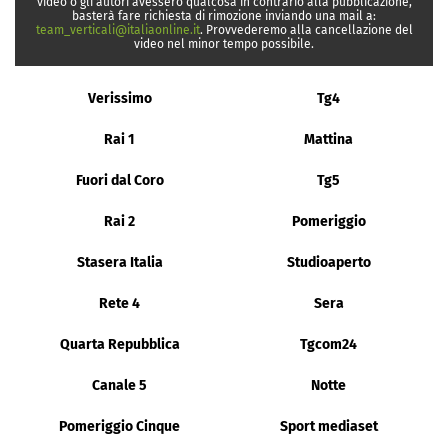
video o gli autori avessero qualcosa in contrario alla pubblicazione,
basterà fare richiesta di rimozione inviando una mail a:
team_verticali@italiaonline.it
. Provvederemo alla cancellazione del
video nel minor tempo possibile.
Verissimo
Tg4
Rai 1
Mattina
Fuori dal Coro
Tg5
Rai 2
Pomeriggio
Stasera Italia
Studioaperto
Rete 4
Sera
Quarta Repubblica
Tgcom24
Canale 5
Notte
Pomeriggio Cinque
Sport mediaset