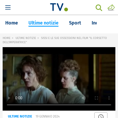
Home
Ultime notizie
Sport
Inchieste
HOME
ULTIME NOTIZIE
SISSI E LE SUE OSSESSIONI NEL FILM "IL CORSETTO
DELL'IMPERATRICE"
ULTIME NOTIZIE
19 GENNAIO 2024