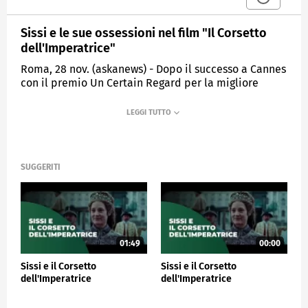
Sissi e le sue ossessioni nel film "Il Corsetto
dell'Imperatrice"
Roma, 28 nov. (askanews) - Dopo il successo a Cannes
con il premio Un Certain Regard per la migliore
interpretazione alla protagonista Vicky Krieps, dal 7
dicembre arriva nelle sale italiane "Il Corsetto
dell'Imperatrice" (Corsage) di Marie Kreutzer, che ha
già conquistato tre candidature agli EFA - European
Film Awards. (Miglior film Europeo, Miglior regista,
Miglior attrice).
SUGGERITI
Il corsetto è quello dell'imperatrice Elisabetta
d'Austria, ritratta in un modo completamente
diverso dalla Sissi di Romy Schneider. Vicky Krieps,
perfetta nel ruolo, interpreta una donna
ossessionata dal dover continuare ad apparire
01:49
00:00
bellissima dopo i 40 anni, che si fa stringere sempre
Sissi e il Corsetto
Sissi e il Corsetto
di più il corsetto misurando la sua magrezza e
dell'Imperatrice
dell'Imperatrice
cercando di sfuggire a una quotidianità che la rende
irrequieta a Vienna; tra viaggi da vecchi amici e