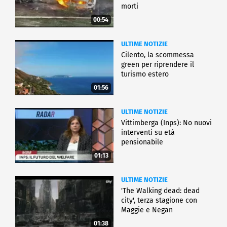
morti
00:54
ULTIME NOTIZIE
Cilento, la scommessa
green per riprendere il
turismo estero
01:56
ULTIME NOTIZIE
Vittimberga (Inps): No nuovi
interventi su età
pensionabile
01:13
ULTIME NOTIZIE
'The Walking dead: dead
city', terza stagione con
Maggie e Negan
01:38