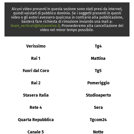
Alcuni video presenti in questa sezione sono stati presi da internet,
quindi valutati di pubblico dominio. Se i soggetti presenti in questi
video o gli autori avessero qualcosa in contrario alla pubblicazione,
basterà fare richiesta di rimozione inviando una mail a:
team_verticali@italiaonline.it
. Provvederemo alla cancellazione del
video nel minor tempo possibile.
Verissimo
Tg4
Rai 1
Mattina
Fuori dal Coro
Tg5
Rai 2
Pomeriggio
Stasera Italia
Studioaperto
Rete 4
Sera
Quarta Repubblica
Tgcom24
Canale 5
Notte