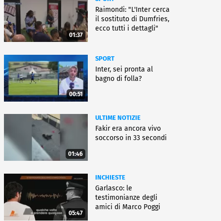
Raimondi: "L'Inter cerca
il sostituto di Dumfries,
ecco tutti i dettagli"
01:37
SPORT
Inter, sei pronta al
bagno di folla?
00:51
ULTIME NOTIZIE
Fakir era ancora vivo
soccorso in 33 secondi
01:46
INCHIESTE
Garlasco: le
testimonianze degli
amici di Marco Poggi
05:47