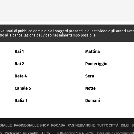
 valutati di pubblico dominio. Se i soggetti presenti in questi video o gli autori av
mo alla cancellazione del video nel minor tempo possibile.
Rai 1
Mattina
Rai 2
Pomeriggio
Rete 4
Sera
Canale 5
Notte
Italia 1
Domani
GIALLE
PAGINEGIALLE SHOP
PGCASA
PAGINEBIANCHE
TUTTOCITTÀ
DILEI
S
© Italiaonline S.p.A. 2026
Direzione e coordinamento 
cy
Preferenze sui cookie
Aiuto