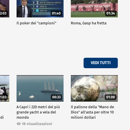
2:03
01:40
01:34
Il poker dei "campioni"
Roma, Gasp ha fretta
VEDI TUTTI
1:03
00:33
01:09
A Capri i 220 metri del più
Il pallone della "Mano de
grande yacht a vela del
Dios" all'asta per oltre 10
 di
mondo
milioni dollari
18 visualizzazioni