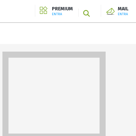
PREMIUM
MAIL
SEARCH
ENTRA
ENTRA
ENTRA