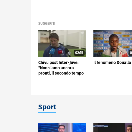
SUGGERITI
02:51
0
Chivu post Inter-Juve:
Il fenomeno Doualla
"Non siamo ancora
pronti, il secondo tempo
non mi è piaciuto"
Sport