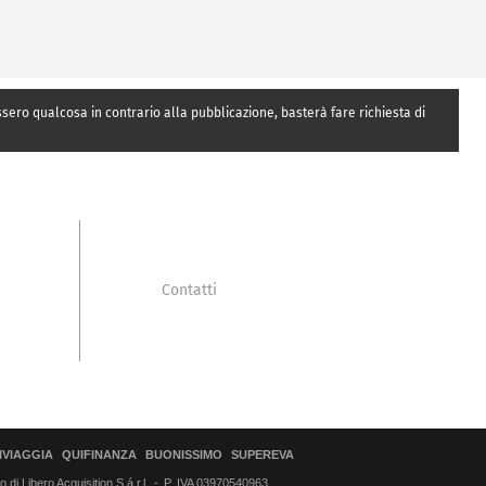
essero qualcosa in contrario alla pubblicazione, basterà fare richiesta di
Contatti
IVIAGGIA
QUIFINANZA
BUONISSIMO
SUPEREVA
di Libero Acquisition S.á r.l.
P. IVA 03970540963