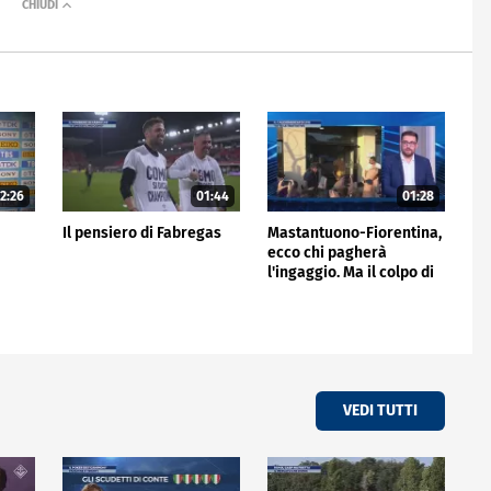
2:26
01:44
01:28
Il pensiero di Fabregas
Mastantuono-Fiorentina,
ecco chi pagherà
l'ingaggio. Ma il colpo di
giornata è del Frosinone"
VEDI TUTTI