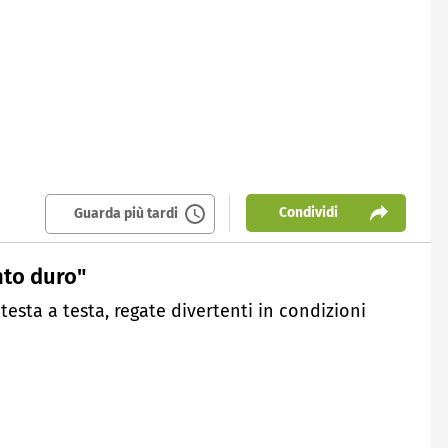
Condividi
Guarda più tardi
nto duro"
o testa a testa, regate divertenti in condizioni