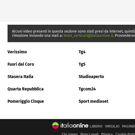
Alcuni video presenti in questa sezione sono stati presi da internet, quindi
rimozione inviando una mail a:
team_verticali@italiaonline.it
. Provvedere
Verissimo
Tg4
Fuori dal Coro
Tg5
Stasera Italia
Studioaperto
Quarta Repubblica
Tgcom24
Pomeriggio Cinque
Sport mediaset
LIBERO
VIRGILIO
PAGINE
Chi siamo
Note Legali
Privacy
Cookie Poli