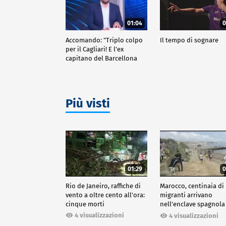
01:04
0
Accomando: "Triplo colpo
Il tempo di sognare
per il Cagliari! E l'ex
capitano del Barcellona
passa al Liverpool"
Più visti
01:29
0
Rio de Janeiro, raffiche di
Marocco, centinaia di
vento a oltre cento all'ora:
migranti arrivano
cinque morti
nell'enclave spagnola
Ceuta
4 visualizzazioni
4 visualizzazioni