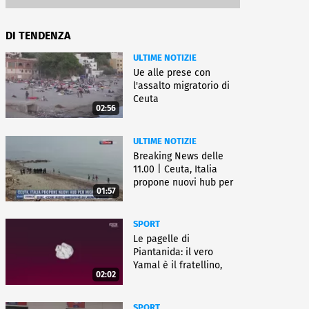
DI TENDENZA
ULTIME NOTIZIE
Ue alle prese con
l'assalto migratorio di
Ceuta
02:56
ULTIME NOTIZIE
Breaking News delle
11.00 | Ceuta, Italia
propone nuovi hub per
01:57
migranti
SPORT
Le pagelle di
Piantanida: il vero
Yamal è il fratellino,
02:02
Paredes cambia sport
SPORT