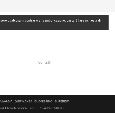
essero qualcosa in contrario alla pubblicazione, basterà fare richiesta di
Contatti
IVIAGGIA
QUIFINANZA
BUONISSIMO
SUPEREVA
di Libero Acquisition S.á r.l.
P. IVA 03970540963