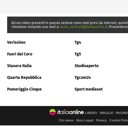
Alcuni video presenti in questa sezione sono stati presi da internet, quindi
rimozione inviando una mail a:
team_verticali@italiaonline.it
. Provvedere
Verissimo
Tg4
Fuori dal Coro
Tg5
Stasera Italia
Studioaperto
Quarta Repubblica
Tgcom24
Pomeriggio Cinque
Sport mediaset
LIBERO
VIRGILIO
PAGINE
Chi siamo
Note Legali
Privacy
Cookie Poli