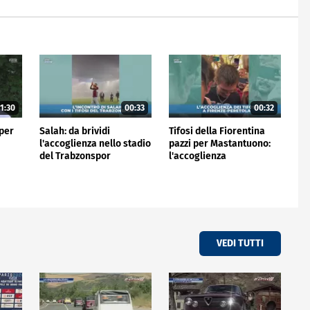
1:30
00:33
00:32
 per
Salah: da brividi
Tifosi della Fiorentina
l'accoglienza nello stadio
pazzi per Mastantuono:
del Trabzonspor
l'accoglienza
all'aeroporto
VEDI TUTTI