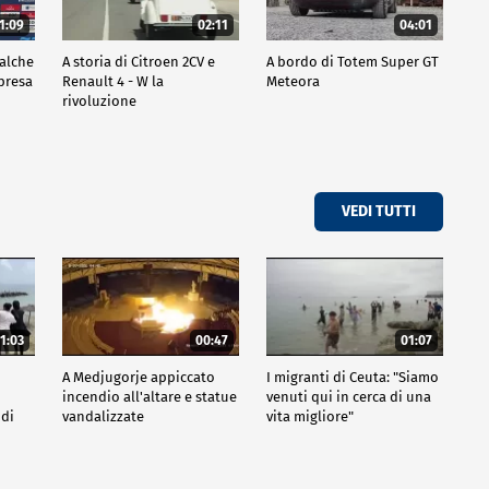
1:09
02:11
04:01
ualche
A storia di Citroen 2CV e
A bordo di Totem Super GT
mpresa
Renault 4 - W la
Meteora
rivoluzione
VEDI TUTTI
1:03
00:47
01:07
A Medjugorje appiccato
I migranti di Ceuta: "Siamo
incendio all'altare e statue
venuti qui in cerca di una
 di
vandalizzate
vita migliore"