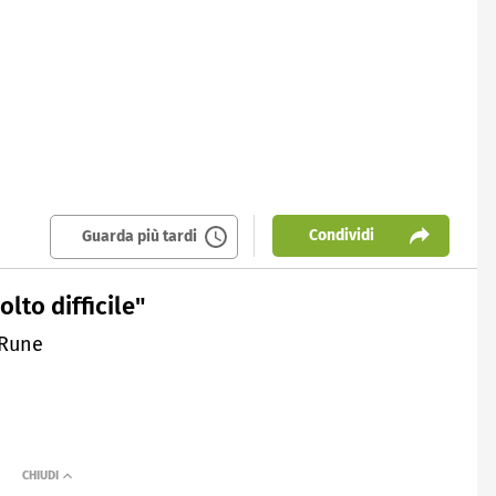
Condividi
Guarda più tardi
lto difficile"
 Rune