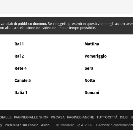
 valutati di pubblico dominio. Se i soggetti presenti in questi video o gli autori av
mo alla cancellazione del video nel minor tempo possibile.
Rai 1
Mattina
Rai 2
Pomeriggio
Rete 4
Sera
Canale 5
Notte
Italia 1
Domani
GIALLE
PAGINEGIALLE SHOP
PGCASA
PAGINEBIANCHE
TUTTOCITTÀ
DILEI
S
© Italiaonline S.p.A. 2026
Direzione e coordinamento 
cy
Preferenze sui cookie
Aiuto