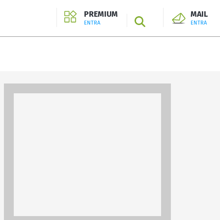
PREMIUM
MAIL
SEARCH
ENTRA
ENTRA
ENTRA