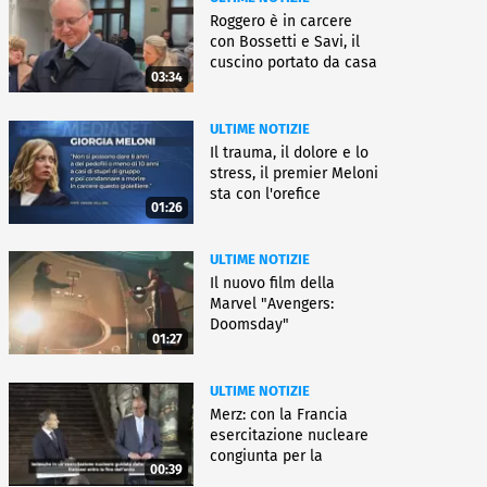
Roggero è in carcere
con Bossetti e Savi, il
cuscino portato da casa
03:34
ULTIME NOTIZIE
Il trauma, il dolore e lo
stress, il premier Meloni
sta con l'orefice
01:26
ULTIME NOTIZIE
Il nuovo film della
Marvel "Avengers:
Doomsday"
01:27
ULTIME NOTIZIE
Merz: con la Francia
esercitazione nucleare
congiunta per la
00:39
deterrenza