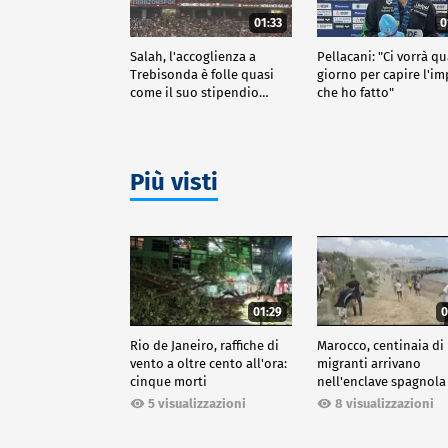
01:33
0
Salah, l'accoglienza a
Pellacani: "Ci vorrà q
Trebisonda è folle quasi
giorno per capire l'i
come il suo stipendio…
che ho fatto"
Più visti
01:29
0
Rio de Janeiro, raffiche di
Marocco, centinaia di
vento a oltre cento all'ora:
migranti arrivano
cinque morti
nell'enclave spagnola
Ceuta
5 visualizzazioni
8 visualizzazioni