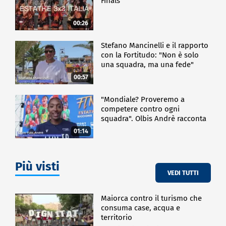
Finals
00:26
Stefano Mancinelli e il rapporto
con la Fortitudo: "Non è solo
una squadra, ma una fede"
00:57
"Mondiale? Proveremo a
competere contro ogni
squadra". Olbis Andrè racconta
il percorso di avvicinamento ai
01:14
prossimi mondiali in Germania.
Più visti
VEDI TUTTI
Maiorca contro il turismo che
consuma case, acqua e
territorio