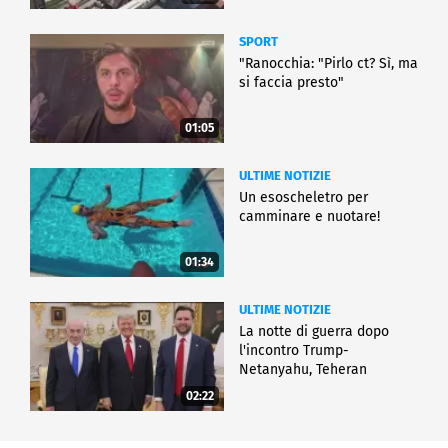
SPORT
"Ranocchia: "Pirlo ct? Sì, ma
si faccia presto"
01:05
ULTIME NOTIZIE
Un esoscheletro per
camminare e nuotare!
01:34
ULTIME NOTIZIE
La notte di guerra dopo
l'incontro Trump-
Netanyahu, Teheran
all'attacco
02:22