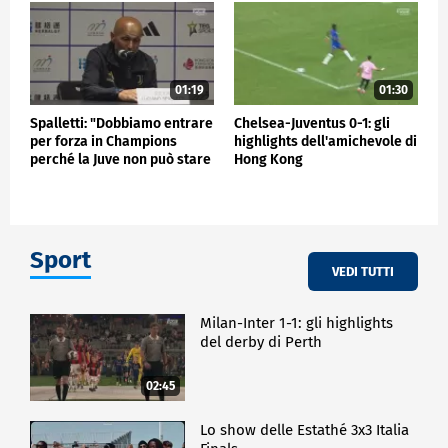
01:19
01:30
Spalletti: "Dobbiamo entrare
Chelsea-Juventus 0-1: gli
per forza in Champions
highlights dell'amichevole di
perché la Juve non può stare
Hong Kong
fuori"
Sport
VEDI TUTTI
Milan-Inter 1-1: gli highlights
del derby di Perth
02:45
Lo show delle Estathé 3x3 Italia