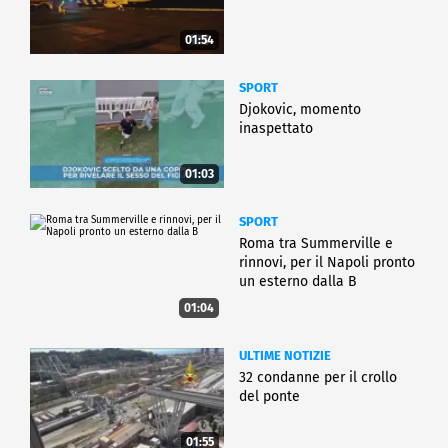
01:54
SPORT
Djokovic, momento
inaspettato
01:03
SPORT
Roma tra Summerville e
rinnovi, per il Napoli pronto
un esterno dalla B
01:04
ULTIME NOTIZIE
32 condanne per il crollo
del ponte
01:55