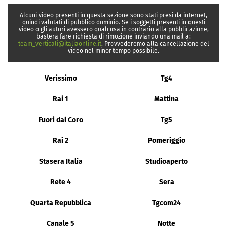
Alcuni video presenti in questa sezione sono stati presi da internet,
quindi valutati di pubblico dominio. Se i soggetti presenti in questi
video o gli autori avessero qualcosa in contrario alla pubblicazione,
basterà fare richiesta di rimozione inviando una mail a:
team_verticali@italiaonline.it
. Provvederemo alla cancellazione del
video nel minor tempo possibile.
Verissimo
Tg4
Rai 1
Mattina
Fuori dal Coro
Tg5
Rai 2
Pomeriggio
Stasera Italia
Studioaperto
Rete 4
Sera
Quarta Repubblica
Tgcom24
Canale 5
Notte