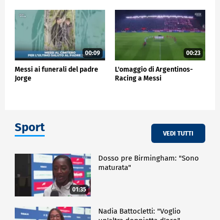
00:09
00:23
Messi ai funerali del padre
L'omaggio di Argentinos-
Jorge
Racing a Messi
Sport
VEDI TUTTI
Dosso pre Birmingham: "Sono
maturata"
01:35
Nadia Battocletti: "Voglio