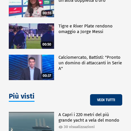
un'altra doppietta d'oro"
00:55
Tigre e River Plate rendono
omaggio a Jorge Messi
00:50
Calciomercato, Battisti: "Pronto
un domino di attaccanti in Serie
A"
00:37
Più visti
VEDI TUTTI
A Capri i 220 metri del più
grande yacht a vela del mondo
30 visualizzazioni