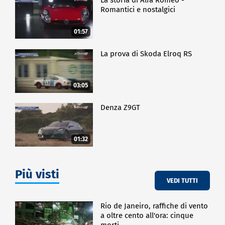
Romantici e nostalgici
01:57
La prova di Skoda Elroq RS
03:05
Denza Z9GT
01:32
Più visti
VEDI TUTTI
Rio de Janeiro, raffiche di vento
a oltre cento all'ora: cinque