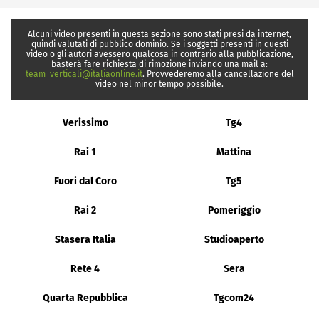
Alcuni video presenti in questa sezione sono stati presi da internet,
quindi valutati di pubblico dominio. Se i soggetti presenti in questi
video o gli autori avessero qualcosa in contrario alla pubblicazione,
basterà fare richiesta di rimozione inviando una mail a:
team_verticali@italiaonline.it
. Provvederemo alla cancellazione del
video nel minor tempo possibile.
Verissimo
Tg4
Rai 1
Mattina
Fuori dal Coro
Tg5
Rai 2
Pomeriggio
Stasera Italia
Studioaperto
Rete 4
Sera
Quarta Repubblica
Tgcom24