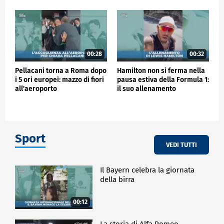
00:28
00:32
Pellacani torna a Roma dopo
Hamilton non si ferma nella
i 5 ori europei: mazzo di fiori
pausa estiva della Formula 1:
all'aeroporto
il suo allenamento
Sport
VEDI TUTTI
Il Bayern celebra la giornata
della birra
00:12
La storia di Alfa Romeo -