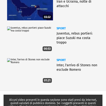
Iran e Ucraina, notte di
attacchi
03:32
SPORT
Juventus, rebus portieri:
piace Suzuki ma costa
troppo
00:53
SPORT
Inter, l'arrivo di Stones non
esclude Romero
01:21
Alcuni video presenti in questa sezione sono stati presi da internet,
quindi valutati di pubblico dominio. Se i soggetti presenti in questi