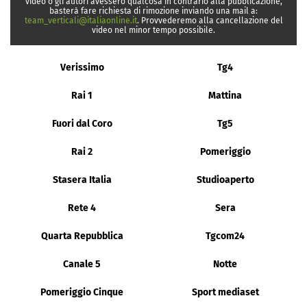
video o gli autori avessero qualcosa in contrario alla pubblicazione,
basterà fare richiesta di rimozione inviando una mail a:
team_verticali@italiaonline.it
. Provvederemo alla cancellazione del
video nel minor tempo possibile.
Verissimo
Tg4
Rai 1
Mattina
Fuori dal Coro
Tg5
Rai 2
Pomeriggio
Stasera Italia
Studioaperto
Rete 4
Sera
Quarta Repubblica
Tgcom24
Canale 5
Notte
Pomeriggio Cinque
Sport mediaset