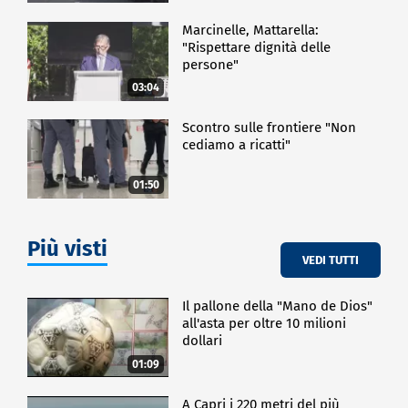
Marcinelle, Mattarella:
"Rispettare dignità delle
persone"
03:04
Scontro sulle frontiere "Non
cediamo a ricatti"
01:50
Più visti
VEDI TUTTI
Il pallone della "Mano de Dios"
all'asta per oltre 10 milioni
dollari
01:09
A Capri i 220 metri del più