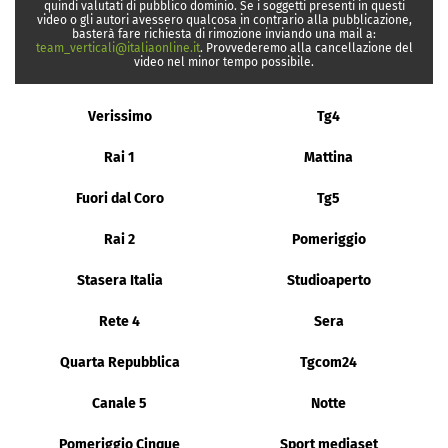
quindi valutati di pubblico dominio. Se i soggetti presenti in questi
video o gli autori avessero qualcosa in contrario alla pubblicazione,
basterà fare richiesta di rimozione inviando una mail a:
team_verticali@italiaonline.it
. Provvederemo alla cancellazione del
video nel minor tempo possibile.
Verissimo
Tg4
Rai 1
Mattina
Fuori dal Coro
Tg5
Rai 2
Pomeriggio
Stasera Italia
Studioaperto
Rete 4
Sera
Quarta Repubblica
Tgcom24
Canale 5
Notte
Pomeriggio Cinque
Sport mediaset