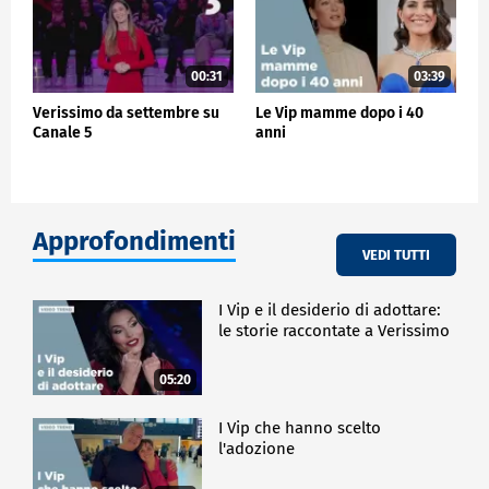
00:31
03:39
Verissimo da settembre su
Le Vip mamme dopo i 40
Canale 5
anni
Approfondimenti
VEDI TUTTI
I Vip e il desiderio di adottare:
le storie raccontate a Verissimo
05:20
I Vip che hanno scelto
l'adozione