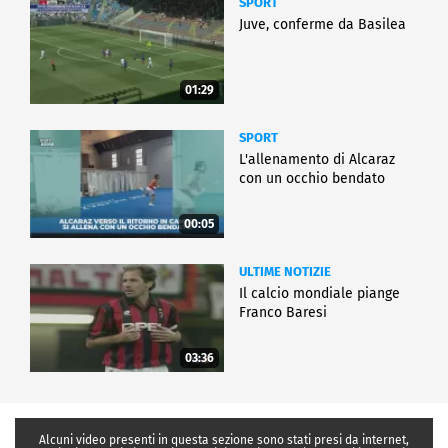
SPORT
Juve, conferme da Basilea
01:29
SPORT
L'allenamento di Alcaraz
con un occhio bendato
00:05
ULTIME NOTIZIE
Il calcio mondiale piange
Franco Baresi
03:36
Alcuni video presenti in questa sezione sono stati presi da internet,