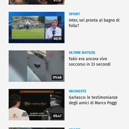
01:37
SPORT
Inter, sei pronta al bagno di
folla?
00:51
ULTIME NOTIZIE
Fakir era ancora vivo
soccorso in 33 secondi
01:46
INCHIESTE
Garlasco: le testimonianze
degli amici di Marco Poggi
05:47