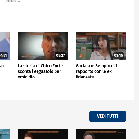
1:51
05:27
03:15
rso
La storia di Chico Forti:
Garlasco: Sempio e il
sconta l'ergastolo per
rapporto con le ex
omicidio
fidanzate
VEDI TUTTI