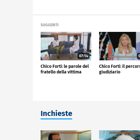
SUGGERITI
07:14
0
Chico Forti: le parole del
Chico Forti: il perco
fratello della vittima
giudiziario
Inchieste