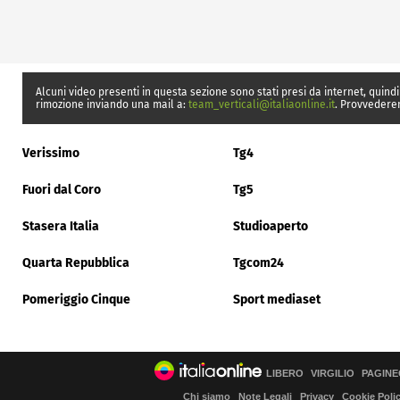
Alcuni video presenti in questa sezione sono stati presi da internet, quindi
rimozione inviando una mail a:
team_verticali@italiaonline.it
. Provvedere
Verissimo
Tg4
Fuori dal Coro
Tg5
Stasera Italia
Studioaperto
Quarta Repubblica
Tgcom24
Pomeriggio Cinque
Sport mediaset
LIBERO
VIRGILIO
PAGINE
Chi siamo
Note Legali
Privacy
Cookie Poli