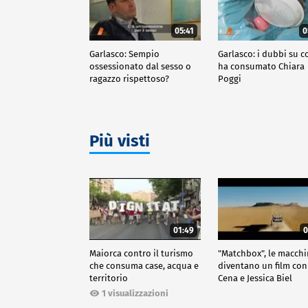
05:41
0
Garlasco: Sempio
Garlasco: i dubbi su c
ossessionato dal sesso o
ha consumato Chiara
ragazzo rispettoso?
Poggi
Più visti
01:49
0
Maiorca contro il turismo
"Matchbox", le macch
che consuma case, acqua e
diventano un film con
territorio
Cena e Jessica Biel
1 visualizzazioni