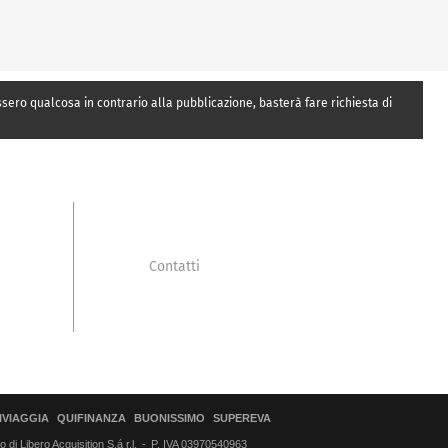
essero qualcosa in contrario alla pubblicazione, basterà fare richiesta di
Contatti
IVIAGGIA
QUIFINANZA
BUONISSIMO
SUPEREVA
di Libero Acquisition S.á r.l.
P. IVA 03970540963