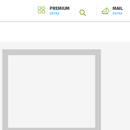
PREMIUM
MAIL
SEARCH
ENTRA
ENTRA
ENTRA