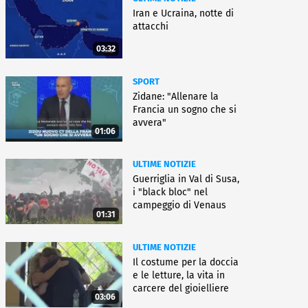
Iran e Ucraina, notte di
attacchi
03:32
SPORT
Zidane: "Allenare la
Francia un sogno che si
avvera"
01:06
ULTIME NOTIZIE
Guerriglia in Val di Susa,
i "black bloc" nel
campeggio di Venaus
01:31
ULTIME NOTIZIE
Il costume per la doccia
e le letture, la vita in
carcere del gioielliere
03:06