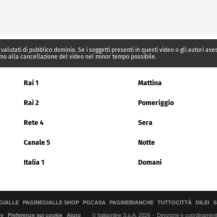
 valutati di pubblico dominio. Se i soggetti presenti in questi video o gli autori av
mo alla cancellazione del video nel minor tempo possibile.
Rai 1
Mattina
Rai 2
Pomeriggio
Rete 4
Sera
Canale 5
Notte
Italia 1
Domani
GIALLE
PAGINEGIALLE SHOP
PGCASA
PAGINEBIANCHE
TUTTOCITTÀ
DILEI
S
© Italiaonline S.p.A. 2026
Direzione e coordinamento 
cy
Preferenze sui cookie
Aiuto