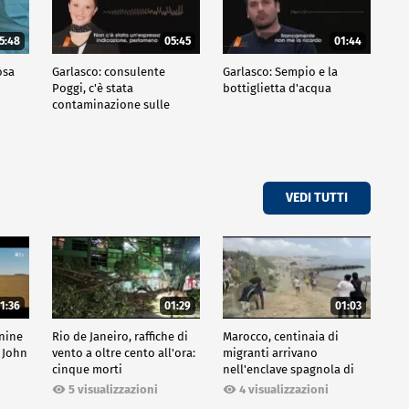
5:48
05:45
01:44
osa
Garlasco: consulente
Garlasco: Sempio e la
Poggi, c'è stata
bottiglietta d'acqua
contaminazione sulle
unghie?
VEDI TUTTI
1:36
01:29
01:03
inine
Rio de Janeiro, raffiche di
Marocco, centinaia di
 John
vento a oltre cento all'ora:
migranti arrivano
cinque morti
nell'enclave spagnola di
Ceuta
5 visualizzazioni
4 visualizzazioni