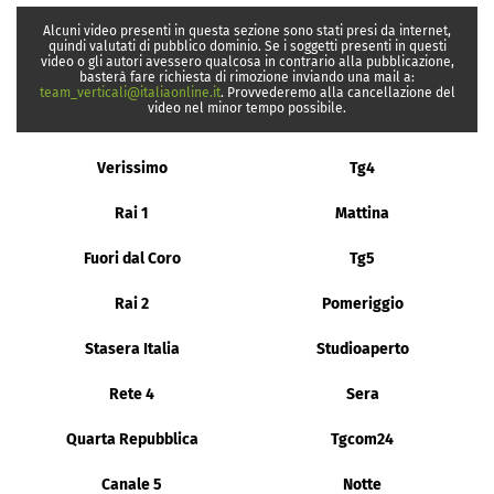
Alcuni video presenti in questa sezione sono stati presi da internet,
quindi valutati di pubblico dominio. Se i soggetti presenti in questi
video o gli autori avessero qualcosa in contrario alla pubblicazione,
basterà fare richiesta di rimozione inviando una mail a:
team_verticali@italiaonline.it
. Provvederemo alla cancellazione del
video nel minor tempo possibile.
Verissimo
Tg4
Rai 1
Mattina
Fuori dal Coro
Tg5
Rai 2
Pomeriggio
Stasera Italia
Studioaperto
Rete 4
Sera
Quarta Repubblica
Tgcom24
Canale 5
Notte