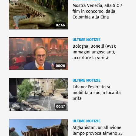
Mostra Venezia, alla SIC 7
film in concorso, dalla
Colombia alla Cina
02:46
ULTIME NOTIZIE
Bologna, Bonelli (Avs):
immagini angoscianti,
accertare la verità
00:26
ULTIME NOTIZIE
Libano: l'esercito si
mobilita a sud, n località
Srifa
00:57
ULTIME NOTIZIE
Afghanistan, un'alluvione
lampo provoca almeno 23