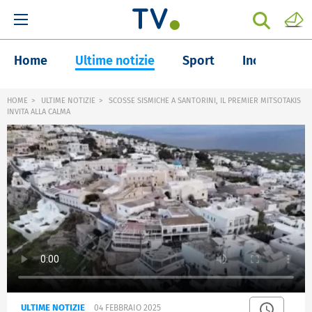
Home
Ultime notizie
Sport
Inchieste
HOME
ULTIME NOTIZIE
SCOSSE SISMICHE A SANTORINI, IL PREMIER MITSOTAKIS
INVITA ALLA CALMA
ULTIME NOTIZIE
04 FEBBRAIO 2025