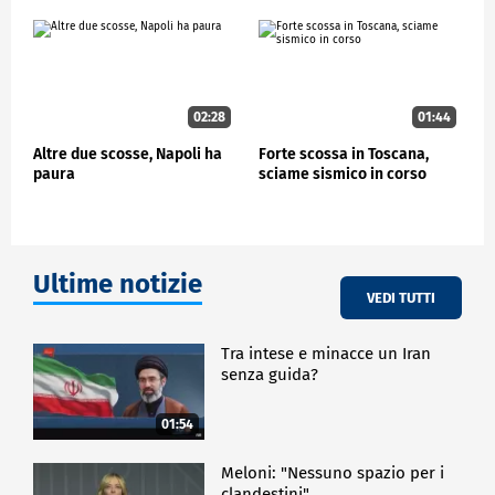
legato all'attività vulcanica".
Le scosse hanno comunque spinto le autorità a
inviare unità di soccorso nella zona e a chiudere le
scuole. Alcune aree sono state dichiarate off-limits a
causa del rischio di frane.
02:28
01:44
Altre due scosse, Napoli ha
Forte scossa in Toscana,
ESTERI
paura
sciame sismico in corso
Ultime notizie
VEDI TUTTI
Tra intese e minacce un Iran
senza guida?
01:54
Meloni: "Nessuno spazio per i
clandestini"