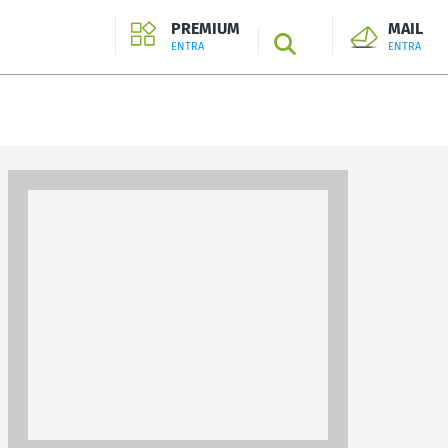
PREMIUM
MAIL
SEARCH
ENTRA
ENTRA
ENTRA