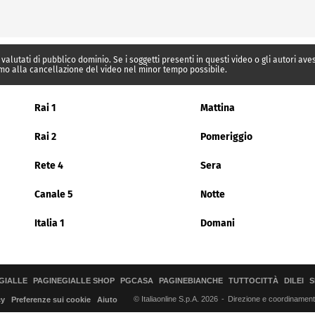
 valutati di pubblico dominio. Se i soggetti presenti in questi video o gli autori av
mo alla cancellazione del video nel minor tempo possibile.
Rai 1
Mattina
Rai 2
Pomeriggio
Rete 4
Sera
Canale 5
Notte
Italia 1
Domani
GIALLE
PAGINEGIALLE SHOP
PGCASA
PAGINEBIANCHE
TUTTOCITTÀ
DILEI
S
© Italiaonline S.p.A. 2026
Direzione e coordinamento 
cy
Preferenze sui cookie
Aiuto