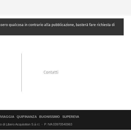
essero qualcosa in contrario alla pubblicazione, basterà fare richiesta di
Contatti
IVIAGGIA
QUIFINANZA
BUONISSIMO
SUPEREVA
di Libero Acquisition S.á r.l.
P. IVA 03970540963