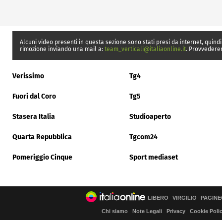
Alcuni video presenti in questa sezione sono stati presi da internet, quindi
rimozione inviando una mail a:
team_verticali@italiaonline.it
. Provvedere
Verissimo
Tg4
Fuori dal Coro
Tg5
Stasera Italia
Studioaperto
Quarta Repubblica
Tgcom24
Pomeriggio Cinque
Sport mediaset
LIBERO
VIRGILIO
PAGINE
Chi siamo
Note Legali
Privacy
Cookie Poli