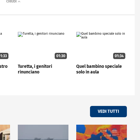
1:33
01:30
01:34
stro
Turetta, i genitori
Quel bambino speciale
rinunciano
solo in aula
VEDI TUTTI