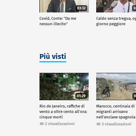
03:32
0
Covid, Conte: "Da me
Caldo senza tregua, o
nessun illecito"
giorno peggiore
Più visti
01:29
0
Rio de Janeiro, raffiche di
Marocco, centinaia di
vento a oltre cento all'ora:
migranti arrivano
cinque morti
nell'enclave spagnola
Ceuta
2 visualizzazioni
3 visualizzazioni