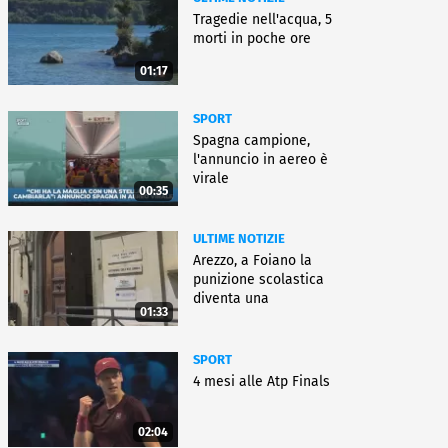
Tragedie nell'acqua, 5
morti in poche ore
01:17
SPORT
Spagna campione,
l'annuncio in aereo è
virale
00:35
ULTIME NOTIZIE
Arezzo, a Foiano la
punizione scolastica
diventa una
01:33
rieducazione
SPORT
4 mesi alle Atp Finals
02:04