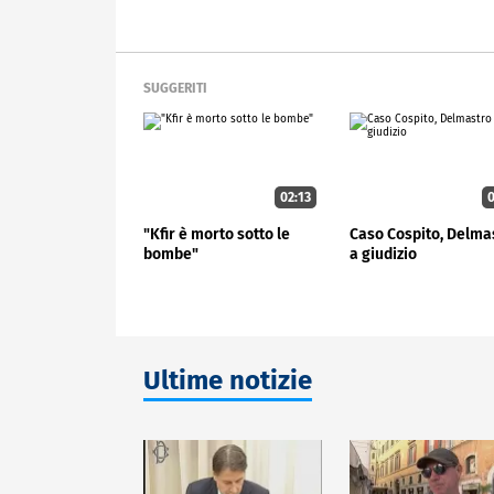
SUGGERITI
02:13
0
"Kfir è morto sotto le
Caso Cospito, Delma
bombe"
a giudizio
Ultime notizie