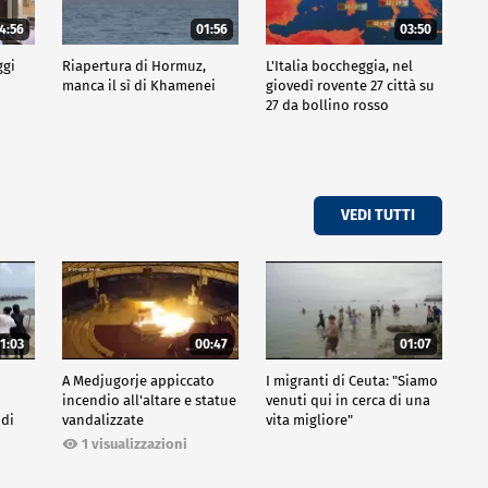
4:56
01:56
03:50
ggi
Riapertura di Hormuz,
L'Italia boccheggia, nel
manca il sì di Khamenei
giovedì rovente 27 città su
27 da bollino rosso
VEDI TUTTI
1:03
00:47
01:07
A Medjugorje appiccato
I migranti di Ceuta: "Siamo
incendio all'altare e statue
venuti qui in cerca di una
 di
vandalizzate
vita migliore"
1 visualizzazioni