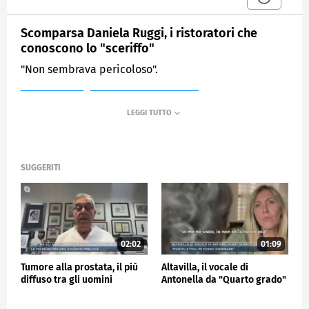
Scomparsa Daniela Ruggi, i ristoratori che
conoscono lo "sceriffo"
"Non sembrava pericoloso".
MEDIASET
MATTINO CINQUE NEWS
SUGGERITI
02:02
01:09
Tumore alla prostata, il più
Altavilla, il vocale di
diffuso tra gli uomini
Antonella da "Quarto grado"