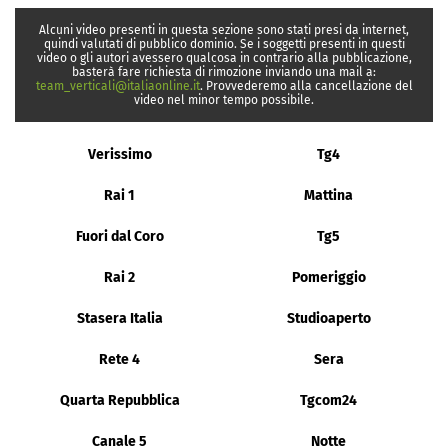
Alcuni video presenti in questa sezione sono stati presi da internet,
quindi valutati di pubblico dominio. Se i soggetti presenti in questi
video o gli autori avessero qualcosa in contrario alla pubblicazione,
basterà fare richiesta di rimozione inviando una mail a:
team_verticali@italiaonline.it
. Provvederemo alla cancellazione del
video nel minor tempo possibile.
Verissimo
Tg4
Rai 1
Mattina
Fuori dal Coro
Tg5
Rai 2
Pomeriggio
Stasera Italia
Studioaperto
Rete 4
Sera
Quarta Repubblica
Tgcom24
Canale 5
Notte