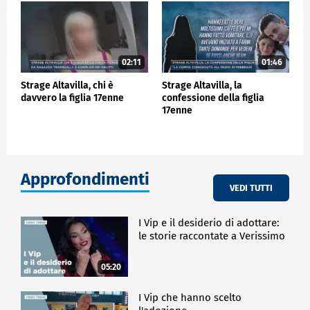
02:11
01:46
Strage Altavilla, chi è
Strage Altavilla, la
davvero la figlia 17enne
confessione della figlia
17enne
Approfondimenti
VEDI TUTTI
I Vip e il desiderio di adottare:
le storie raccontate a Verissimo
05:20
I Vip che hanno scelto