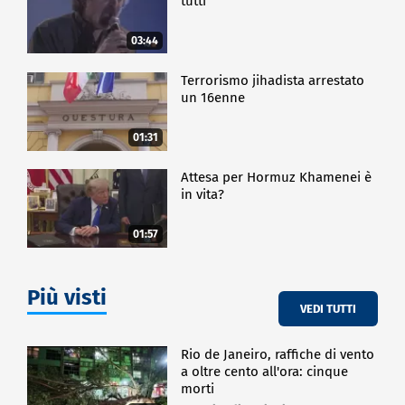
tutti
03:44
Terrorismo jihadista arrestato
un 16enne
01:31
Attesa per Hormuz Khamenei è
in vita?
01:57
Più visti
VEDI TUTTI
Rio de Janeiro, raffiche di vento
a oltre cento all'ora: cinque
morti