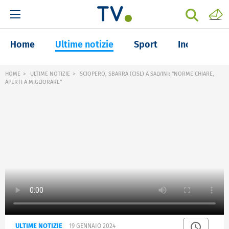
Home
Ultime notizie
Sport
Inchieste
HOME
ULTIME NOTIZIE
SCIOPERO, SBARRA (CISL) A SALVINI: "NORME CHIARE,
APERTI A MIGLIORARE"
ULTIME NOTIZIE
19 GENNAIO 2024