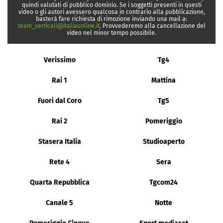
quindi valutati di pubblico dominio. Se i soggetti presenti in questi
video o gli autori avessero qualcosa in contrario alla pubblicazione,
basterà fare richiesta di rimozione inviando una mail a:
team_verticali@italiaonline.it
. Provvederemo alla cancellazione del
video nel minor tempo possibile.
Verissimo
Tg4
Rai 1
Mattina
Fuori dal Coro
Tg5
Rai 2
Pomeriggio
Stasera Italia
Studioaperto
Rete 4
Sera
Quarta Repubblica
Tgcom24
Canale 5
Notte