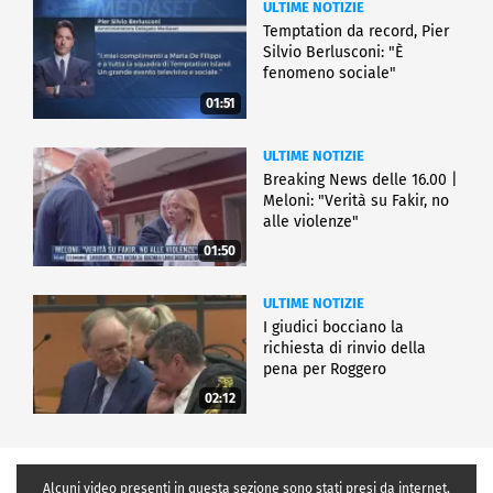
ULTIME NOTIZIE
Temptation da record, Pier
Silvio Berlusconi: "È
fenomeno sociale"
01:51
ULTIME NOTIZIE
Breaking News delle 16.00 |
Meloni: "Verità su Fakir, no
alle violenze"
01:50
ULTIME NOTIZIE
I giudici bocciano la
richiesta di rinvio della
pena per Roggero
02:12
Alcuni video presenti in questa sezione sono stati presi da internet,