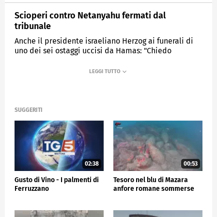
Scioperi contro Netanyahu fermati dal
tribunale
Anche il presidente israeliano Herzog ai funerali di
uno dei sei ostaggi uccisi da Hamas: "Chiedo
perdono a nome dello stato".
MEDIASET
TG5
SUGGERITI
02:38
00:53
Gusto di Vino - I palmenti di
Tesoro nel blu di Mazara
Ferruzzano
anfore romane sommerse