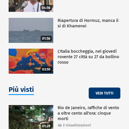
04:56
Riapertura di Hormuz, manca il
sì di Khamenei
01:56
L'Italia boccheggia, nel giovedì
rovente 27 città su 27 da bollino
rosso
03:50
Più visti
VEDI TUTTI
Rio de Janeiro, raffiche di vento
a oltre cento all'ora: cinque
morti
2 visualizzazioni
01:29