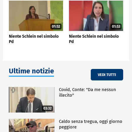
che le famiglie e le imprese con questi prezzi non
riesco più a pagare le bollette? Il Pd - ha aggiunto -
su questo insisterà, perché le condizioni materiali
delle persone devono essere la prima priorità di di
cui ci occupiamo in questa ripresa".
01:52
01:53
Niente Schlein nel simbolo
Niente Schlein nel simbolo
POLITICA
Pd
Pd
Ultime notizie
VEDI TUTTI
Covid, Conte: "Da me nessun
illecito"
03:32
Caldo senza tregua, oggi giorno
peggiore