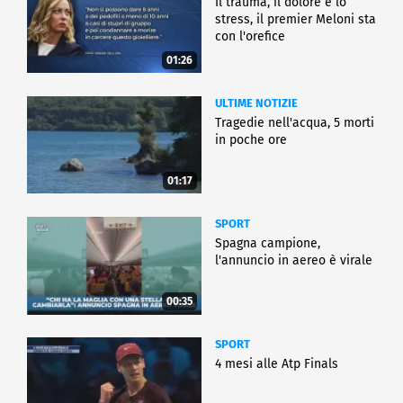
Il trauma, il dolore e lo
stress, il premier Meloni sta
con l'orefice
01:26
ULTIME NOTIZIE
Tragedie nell'acqua, 5 morti
in poche ore
01:17
SPORT
Spagna campione,
l'annuncio in aereo è virale
00:35
SPORT
4 mesi alle Atp Finals