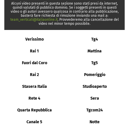
Alcuni video presenti in questa sezione sono stati presi da internet,
quindi valutati di pubblico dominio. Se i soggetti presenti in questi
video o gli autori avessero qualcosa in contrario alla pubblicazione,
basterà fare richiesta di rimozione inviando una mail a:
team_verticali@italiaonline.it
. Provvederemo alla cancellazione del
video nel minor tempo possibile.
Verissimo
Tg4
Rai 1
Mattina
Fuori dal Coro
Tg5
Rai 2
Pomeriggio
Stasera Italia
Studioaperto
Rete 4
Sera
Quarta Repubblica
Tgcom24
Canale 5
Notte