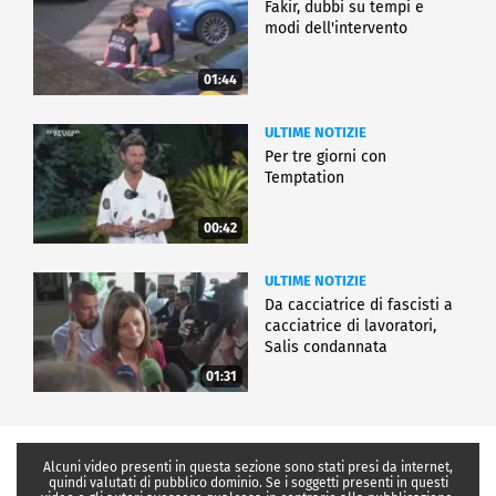
Fakir, dubbi su tempi e
modi dell'intervento
01:44
ULTIME NOTIZIE
Per tre giorni con
Temptation
00:42
ULTIME NOTIZIE
Da cacciatrice di fascisti a
cacciatrice di lavoratori,
Salis condannata
01:31
Alcuni video presenti in questa sezione sono stati presi da internet,
quindi valutati di pubblico dominio. Se i soggetti presenti in questi