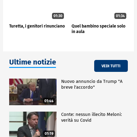
01:30
01:34
Turetta, i genitori rinunciano
Quel bambino speciale solo
in aula
Ultime notizie
VEDI TUTTI
Nuovo annuncio da Trump "A
breve l'accordo"
01:44
Conte: nessun illecito Meloni:
verità su Covid
01:19