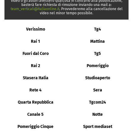
video o gli autori avessero qualcosa in contrario alla pubblicazione,
basterà fare richiesta di rimozione inviando una mail a:
team_verticali@italiaonline.it
. Provvederemo alla cancellazione del
video nel minor tempo possibile.
Verissimo
Tg4
Rai 1
Mattina
Fuori dal Coro
Tg5
Rai 2
Pomeriggio
Stasera Italia
Studioaperto
Rete 4
Sera
Quarta Repubblica
Tgcom24
Canale 5
Notte
Pomeriggio Cinque
Sport mediaset