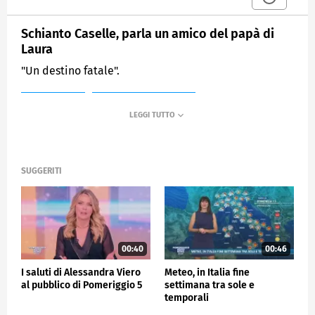
Schianto Caselle, parla un amico del papà di
Laura
"Un destino fatale".
MEDIASET
POMERIGGIO CINQUE
SUGGERITI
00:40
00:46
I saluti di Alessandra Viero
Meteo, in Italia fine
al pubblico di Pomeriggio 5
settimana tra sole e
temporali