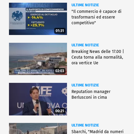
ULTIME NOTIZIE
"Il commercio è capace di
trasformarsi ed essere
competitivo"
01:31
ULTIME NOTIZIE
Breaking News delle 17.00 |
Ceuta torna alla normalità,
ora vertice Ue
02:03
ULTIME NOTIZIE
Reputation manager
Berlusconi in cima
00:21
ULTIME NOTIZIE
Sbarchi, "Madrid da numeri