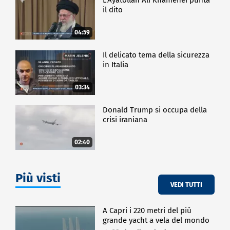
il dito
04:59
Il delicato tema della sicurezza
in Italia
03:34
Donald Trump si occupa della
crisi iraniana
02:40
Più visti
VEDI TUTTI
A Capri i 220 metri del più
grande yacht a vela del mondo