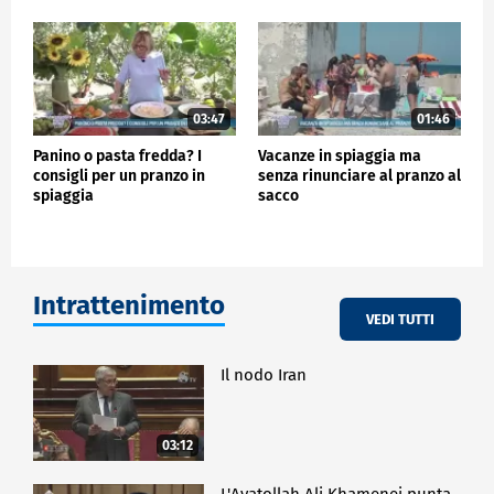
03:47
01:46
Panino o pasta fredda? I
Vacanze in spiaggia ma
consigli per un pranzo in
senza rinunciare al pranzo al
spiaggia
sacco
Intrattenimento
VEDI TUTTI
Il nodo Iran
03:12
L'Ayatollah Ali Khamenei punta