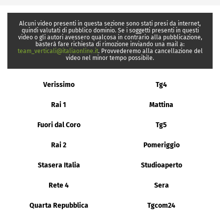
Alcuni video presenti in questa sezione sono stati presi da internet,
quindi valutati di pubblico dominio. Se i soggetti presenti in questi
video o gli autori avessero qualcosa in contrario alla pubblicazione,
basterà fare richiesta di rimozione inviando una mail a:
team_verticali@italiaonline.it
. Provvederemo alla cancellazione del
video nel minor tempo possibile.
Verissimo
Tg4
Rai 1
Mattina
Fuori dal Coro
Tg5
Rai 2
Pomeriggio
Stasera Italia
Studioaperto
Rete 4
Sera
Quarta Repubblica
Tgcom24