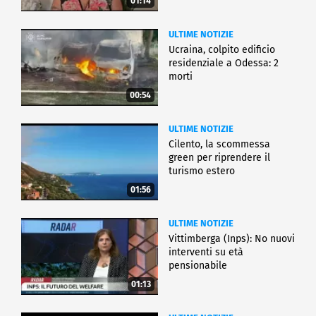
01:14
ULTIME NOTIZIE
Ucraina, colpito edificio
residenziale a Odessa: 2
morti
00:54
ULTIME NOTIZIE
Cilento, la scommessa
green per riprendere il
turismo estero
01:56
ULTIME NOTIZIE
Vittimberga (Inps): No nuovi
interventi su età
pensionabile
01:13