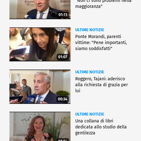
"Non ci sono problemi nella
maggioranza"
01:11
ULTIME NOTIZIE
Ponte Morandi, parenti
vittime: "Pene importanti,
siamo soddisfatti"
01:07
ULTIME NOTIZIE
Roggero, Tajani: aderisco
alla richiesta di grazia per
lui
00:34
ULTIME NOTIZIE
Una collana di libri
dedicata allo studio della
gentilezza