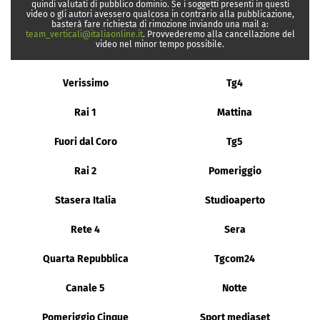
quindi valutati di pubblico dominio. Se i soggetti presenti in questi
video o gli autori avessero qualcosa in contrario alla pubblicazione,
basterà fare richiesta di rimozione inviando una mail a:
team_verticali@italiaonline.it
. Provvederemo alla cancellazione del
video nel minor tempo possibile.
Verissimo
Tg4
Rai 1
Mattina
Fuori dal Coro
Tg5
Rai 2
Pomeriggio
Stasera Italia
Studioaperto
Rete 4
Sera
Quarta Repubblica
Tgcom24
Canale 5
Notte
Pomeriggio Cinque
Sport mediaset