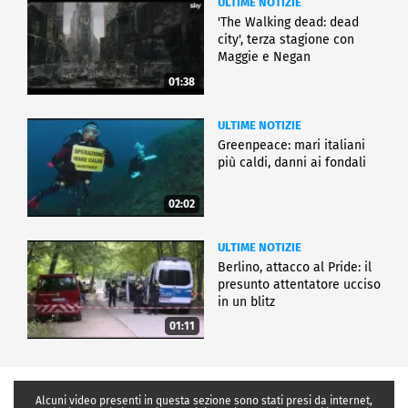
ULTIME NOTIZIE
'The Walking dead: dead
city', terza stagione con
Maggie e Negan
01:38
ULTIME NOTIZIE
Greenpeace: mari italiani
più caldi, danni ai fondali
02:02
ULTIME NOTIZIE
Berlino, attacco al Pride: il
presunto attentatore ucciso
in un blitz
01:11
Alcuni video presenti in questa sezione sono stati presi da internet,