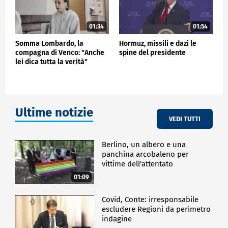
01:34
01:54
Somma Lombardo, la
Hormuz, missili e dazi le
compagna di Venco: "Anche
spine del presidente
lei dica tutta la verità"
Ultime notizie
VEDI TUTTI
Berlino, un albero e una
panchina arcobaleno per
vittime dell'attentato
01:09
Covid, Conte: irresponsabile
escludere Regioni da perimetro
indagine