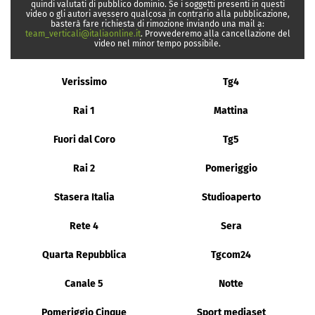
quindi valutati di pubblico dominio. Se i soggetti presenti in questi
video o gli autori avessero qualcosa in contrario alla pubblicazione,
basterà fare richiesta di rimozione inviando una mail a:
team_verticali@italiaonline.it
. Provvederemo alla cancellazione del
video nel minor tempo possibile.
Verissimo
Tg4
Rai 1
Mattina
Fuori dal Coro
Tg5
Rai 2
Pomeriggio
Stasera Italia
Studioaperto
Rete 4
Sera
Quarta Repubblica
Tgcom24
Canale 5
Notte
Pomeriggio Cinque
Sport mediaset