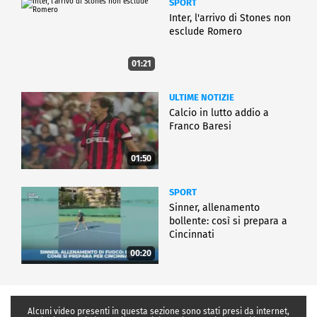
SPORT
Inter, l'arrivo di Stones non
esclude Romero
01:21
ULTIME NOTIZIE
Calcio in lutto addio a
Franco Baresi
01:50
SPORT
Sinner, allenamento
bollente: così si prepara a
Cincinnati
00:20
Alcuni video presenti in questa sezione sono stati presi da internet,