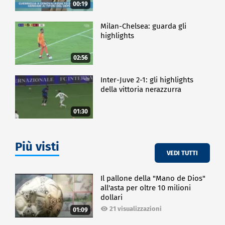
00:19
Milan-Chelsea: guarda gli
highlights
02:56
Inter-Juve 2-1: gli highlights
della vittoria nerazzurra
01:30
Più visti
VEDI TUTTI
Il pallone della "Mano de Dios"
all'asta per oltre 10 milioni
dollari
21 visualizzazioni
01:09