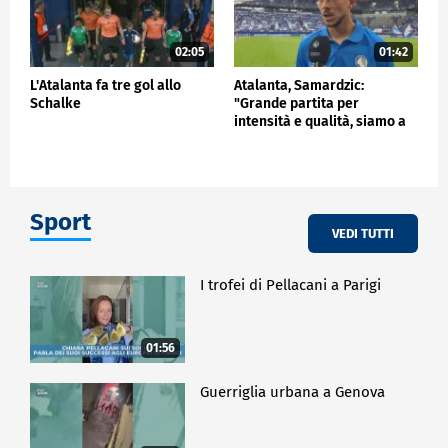
02:05
01:42
L'Atalanta fa tre gol allo
Atalanta, Samardzic:
Schalke
"Grande partita per
intensità e qualità, siamo a
buon punto"
Sport
VEDI TUTTI
I trofei di Pellacani a Parigi
01:56
Guerriglia urbana a Genova