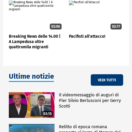
della Staffetta per la pace, che domenica 7 maggio
ha coinvolto diverse città, da Aosta a Lampedusa.
"Io credo che un'opinione pubblica di queste
dimensioni debba essere rappresentata soprattutto
02:06
02:17
dal punto di vista dei telegiornali e mai come oggi i
telegiornali, soprattutto del servizio pubblico, ma in
Breaking News delle 14.00 |
Pacifisti all'attacco!
generale i telegiornali, rappresentano un pensiero
A Lampedusa oltre
quattromila migranti
uniforme", ha concluso.
POLITICA
Ultime notizie
VEDI TUTTI
Il videomessaggio di auguri di
Pier Silvio Berlusconi per Gerry
Scotti
02:15
Relitto di epoca romana