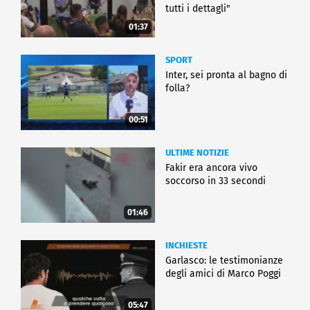
tutti i dettagli"
01:37
SPORT
Inter, sei pronta al bagno di
folla?
00:51
ULTIME NOTIZIE
Fakir era ancora vivo
soccorso in 33 secondi
01:46
INCHIESTE
Garlasco: le testimonianze
degli amici di Marco Poggi
05:47