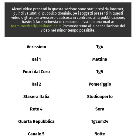
Alcuni video presenti in questa sezione sono stati presi da internet,
quindi valutati di pubblico dominio. Se i soggetti presenti in questi
video o gli autori avessero qualcosa in contrario alla pubblicazione,
basterà fare richiesta di rimozione inviando una mail a:
team_verticali@italiaonline.it
. Provvederemo alla cancellazione del
video nel minor tempo possibile.
Verissimo
Tg4
Rai 1
Mattina
Fuori dal Coro
Tg5
Rai 2
Pomeriggio
Stasera Italia
Studioaperto
Rete 4
Sera
Quarta Repubblica
Tgcom24
Canale 5
Notte