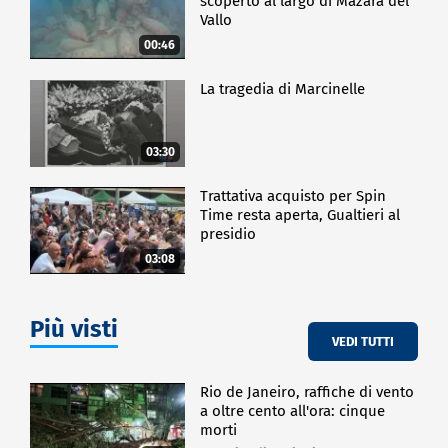
scoperto al largo di Mazara del
Vallo
00:46
La tragedia di Marcinelle
03:30
Trattativa acquisto per Spin
Time resta aperta, Gualtieri al
presidio
03:08
Più visti
VEDI TUTTI
Rio de Janeiro, raffiche di vento
a oltre cento all'ora: cinque
morti