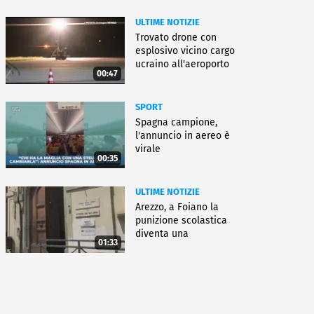
ULTIME NOTIZIE
Trovato drone con
esplosivo vicino cargo
ucraino all'aeroporto
00:47
Lipsia
SPORT
Spagna campione,
l'annuncio in aereo è
virale
00:35
ULTIME NOTIZIE
Arezzo, a Foiano la
punizione scolastica
diventa una
01:33
rieducazione