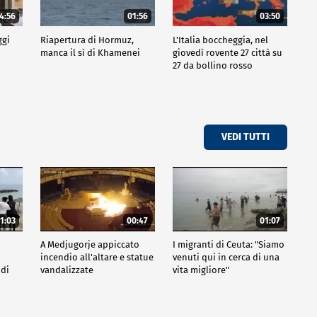
4:56
01:56
03:50
ggi
Riapertura di Hormuz,
L'Italia boccheggia, nel
manca il sì di Khamenei
giovedì rovente 27 città su
27 da bollino rosso
VEDI TUTTI
1:03
00:47
01:07
A Medjugorje appiccato
I migranti di Ceuta: "Siamo
incendio all'altare e statue
venuti qui in cerca di una
 di
vandalizzate
vita migliore"