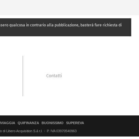
essero qualcosa in contrario alla pubblicazione, basterà fare richiesta di
Contatti
IVIAGGIA
QUIFINANZA
BUONISSIMO
SUPEREVA
di Libero Acquisition S.á r.l.
P. IVA 03970540963