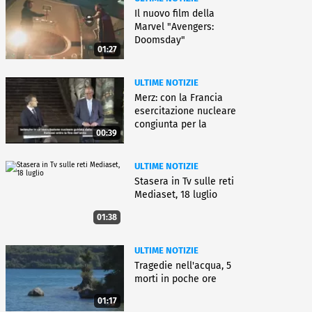
Il nuovo film della
Marvel "Avengers:
Doomsday"
01:27
ULTIME NOTIZIE
Merz: con la Francia
esercitazione nucleare
congiunta per la
00:39
deterrenza
ULTIME NOTIZIE
Stasera in Tv sulle reti
Mediaset, 18 luglio
01:38
ULTIME NOTIZIE
Tragedie nell'acqua, 5
morti in poche ore
01:17