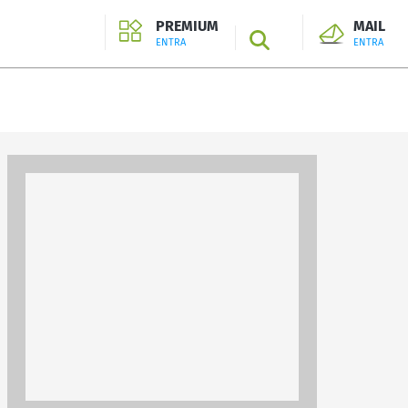
PREMIUM
MAIL
SEARCH
ENTRA
ENTRA
ENTRA