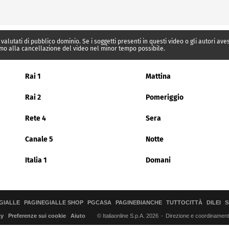
 valutati di pubblico dominio. Se i soggetti presenti in questi video o gli autori av
mo alla cancellazione del video nel minor tempo possibile.
Rai 1
Mattina
Rai 2
Pomeriggio
Rete 4
Sera
Canale 5
Notte
Italia 1
Domani
GIALLE
PAGINEGIALLE SHOP
PGCASA
PAGINEBIANCHE
TUTTOCITTÀ
DILEI
S
© Italiaonline S.p.A. 2026
Direzione e coordinamento 
cy
Preferenze sui cookie
Aiuto