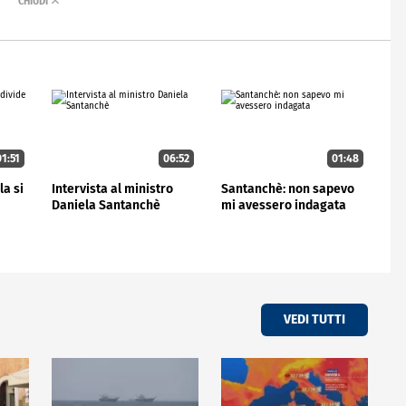
1:51
06:52
01:48
la si
Intervista al ministro
Santanchè: non sapevo
Daniela Santanchè
mi avessero indagata
VEDI TUTTI