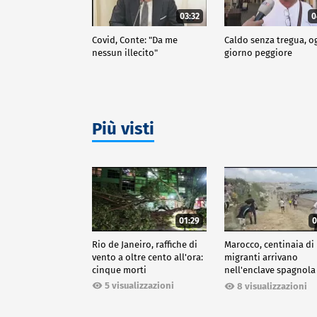
03:32
0
Covid, Conte: "Da me
Caldo senza tregua, o
nessun illecito"
giorno peggiore
Più visti
01:29
0
Rio de Janeiro, raffiche di
Marocco, centinaia di
vento a oltre cento all'ora:
migranti arrivano
cinque morti
nell'enclave spagnola
Ceuta
5 visualizzazioni
8 visualizzazioni