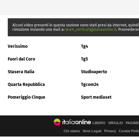
Alcuni video presenti in questa sezione sono stati presi da internet, quindi
rimozione inviando una mail a:
team_verticali@italiaonline.it
. Provvedere
Verissimo
Tg4
Fuori dal Coro
Tg5
Stasera Italia
Studioaperto
Quarta Repubblica
Tgcom24
Pomeriggio Cinque
Sport mediaset
LIBERO
VIRGILIO
PAGINE
Chi siamo
Note Legali
Privacy
Cookie Poli