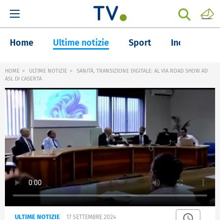
Home
Ultime notizie
Sport
Inchieste
HOME
ULTIME NOTIZIE
SANITÀ, TRANSIZIONE DIGITALE: AL VIA ROAD SHOW AD
ASL DI CASERTA
ULTIME NOTIZIE
17 SETTEMBRE 2024