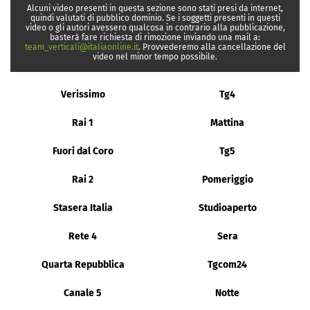
Alcuni video presenti in questa sezione sono stati presi da internet,
quindi valutati di pubblico dominio. Se i soggetti presenti in questi
video o gli autori avessero qualcosa in contrario alla pubblicazione,
basterà fare richiesta di rimozione inviando una mail a:
team_verticali@italiaonline.it
. Provvederemo alla cancellazione del
video nel minor tempo possibile.
Verissimo
Tg4
Rai 1
Mattina
Fuori dal Coro
Tg5
Rai 2
Pomeriggio
Stasera Italia
Studioaperto
Rete 4
Sera
Quarta Repubblica
Tgcom24
Canale 5
Notte