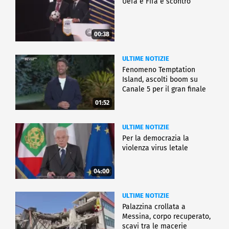
Uefa e Fifa è scontro
00:38
ULTIME NOTIZIE
Fenomeno Temptation
Island, ascolti boom su
Canale 5 per il gran finale
01:52
ULTIME NOTIZIE
Per la democrazia la
violenza virus letale
04:00
ULTIME NOTIZIE
Palazzina crollata a
Messina, corpo recuperato,
scavi tra le macerie