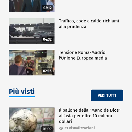
documentazione cartacea.
02:12
Gli ambiti di valutazione riguardano sia le
performance organizzative che quelle individuali di
oltre 1.200 dirigenti sanitari e di 3.500 dipendenti.
Traffico, code e caldo richiami
alla prudenza
L'Asl di Caserta realizza questa transizione e il
progetto di innovazione con il supporto e le
04:32
competenze di: Oracle, Kpmg e Fastweb.
Tensione Roma-Madrid
CRONACA
l'Unione Europea media
02:16
Più visti
VEDI TUTTI
Il pallone della "Mano de Dios"
all'asta per oltre 10 milioni
dollari
21 visualizzazioni
01:09