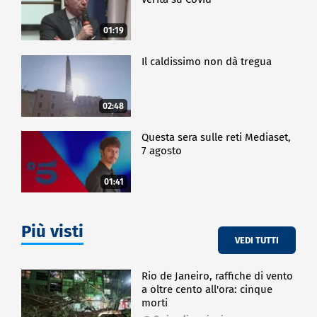
01:19
Il caldissimo non dà tregua
02:48
Questa sera sulle reti Mediaset,
7 agosto
01:41
Più visti
VEDI TUTTI
Rio de Janeiro, raffiche di vento
a oltre cento all'ora: cinque
morti