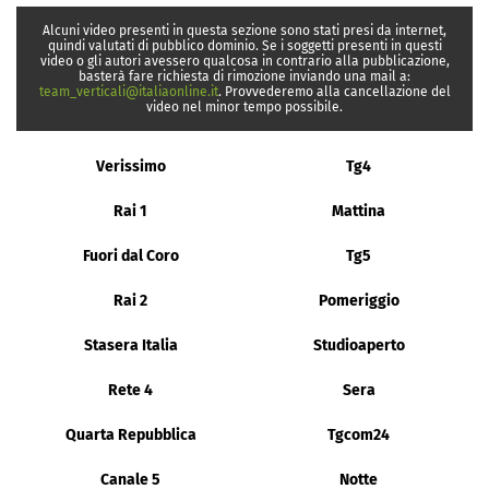
Alcuni video presenti in questa sezione sono stati presi da internet,
quindi valutati di pubblico dominio. Se i soggetti presenti in questi
video o gli autori avessero qualcosa in contrario alla pubblicazione,
basterà fare richiesta di rimozione inviando una mail a:
team_verticali@italiaonline.it
. Provvederemo alla cancellazione del
video nel minor tempo possibile.
Verissimo
Tg4
Rai 1
Mattina
Fuori dal Coro
Tg5
Rai 2
Pomeriggio
Stasera Italia
Studioaperto
Rete 4
Sera
Quarta Repubblica
Tgcom24
Canale 5
Notte