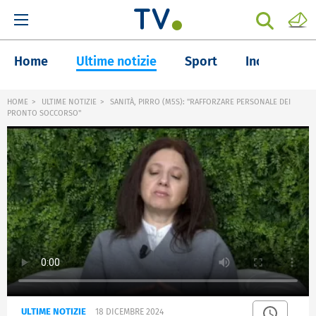
Home
Ultime notizie
Sport
Inchieste
HOME
ULTIME NOTIZIE
SANITÀ, PIRRO (M5S): "RAFFORZARE PERSONALE DEI
PRONTO SOCCORSO"
ULTIME NOTIZIE
18 DICEMBRE 2024