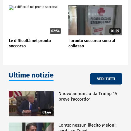
modo tale che i medici possano capire da subito
come trattarli con la giusta attenzione".
CRONACA
02:54
01:29
Le difficoltà nel pronto
I pronto soccorso sono al
soccorso
collasso
Ultime notizie
VEDI TUTTI
Nuovo annuncio da Trump "A
breve l'accordo"
01:44
Conte: nessun illecito Meloni:
verità su Covid