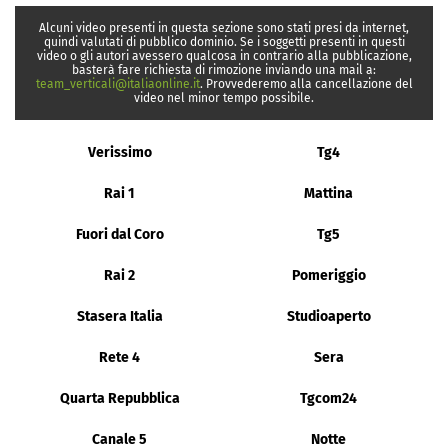
Alcuni video presenti in questa sezione sono stati presi da internet,
quindi valutati di pubblico dominio. Se i soggetti presenti in questi
video o gli autori avessero qualcosa in contrario alla pubblicazione,
basterà fare richiesta di rimozione inviando una mail a:
team_verticali@italiaonline.it
. Provvederemo alla cancellazione del
video nel minor tempo possibile.
Verissimo
Tg4
Rai 1
Mattina
Fuori dal Coro
Tg5
Rai 2
Pomeriggio
Stasera Italia
Studioaperto
Rete 4
Sera
Quarta Repubblica
Tgcom24
Canale 5
Notte