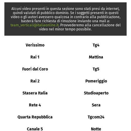
Alcuni video presenti in questa sezione sono stati presi da internet,
quindi valutati di pubblico dominio. Se i soggetti presenti in questi
video o gli autori avessero qualcosa in contrario alla pubblicazione,
basterà fare richiesta di rimozione inviando una mail a:
team_verticali@italiaonline.it
. Provvederemo alla cancellazione del
video nel minor tempo possibile.
Verissimo
Tg4
Rai 1
Mattina
Fuori dal Coro
Tg5
Rai 2
Pomeriggio
Stasera Italia
Studioaperto
Rete 4
Sera
Quarta Repubblica
Tgcom24
Canale 5
Notte