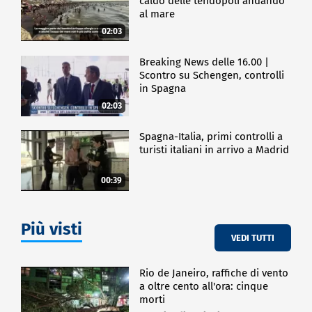
caldo delle tendopoli andando
al mare
02:03
Breaking News delle 16.00 |
Scontro su Schengen, controlli
in Spagna
02:03
Spagna-Italia, primi controlli a
turisti italiani in arrivo a Madrid
00:39
Più visti
VEDI TUTTI
Rio de Janeiro, raffiche di vento
a oltre cento all'ora: cinque
morti