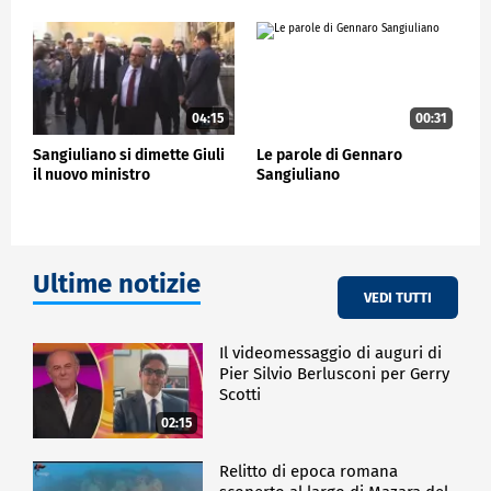
Sangiuliano da molti anni, è una persona che
rispetto, che considero amica, e gli amici si
riconoscono anche nei momenti di difficoltà, non
solo nei momenti facili in cui tutto va bene. Lo dico a
titolo personale".
04:15
00:31
POLITICA
Sangiuliano si dimette Giuli
Le parole di Gennaro
il nuovo ministro
Sangiuliano
Ultime notizie
VEDI TUTTI
Il videomessaggio di auguri di
Pier Silvio Berlusconi per Gerry
Scotti
02:15
Relitto di epoca romana