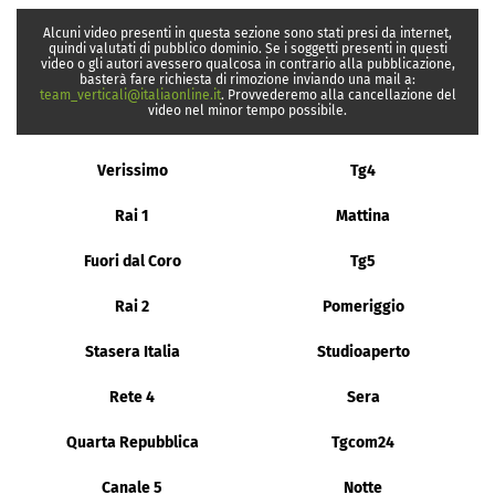
Alcuni video presenti in questa sezione sono stati presi da internet,
quindi valutati di pubblico dominio. Se i soggetti presenti in questi
video o gli autori avessero qualcosa in contrario alla pubblicazione,
basterà fare richiesta di rimozione inviando una mail a:
team_verticali@italiaonline.it
. Provvederemo alla cancellazione del
video nel minor tempo possibile.
Verissimo
Tg4
Rai 1
Mattina
Fuori dal Coro
Tg5
Rai 2
Pomeriggio
Stasera Italia
Studioaperto
Rete 4
Sera
Quarta Repubblica
Tgcom24
Canale 5
Notte