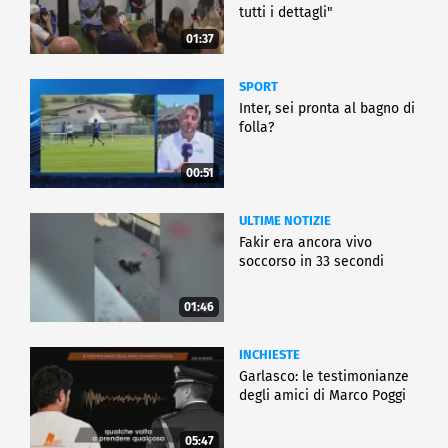
tutti i dettagli"
01:37
SPORT
Inter, sei pronta al bagno di
folla?
00:51
ULTIME NOTIZIE
Fakir era ancora vivo
soccorso in 33 secondi
01:46
INCHIESTE
Garlasco: le testimonianze
degli amici di Marco Poggi
05:47