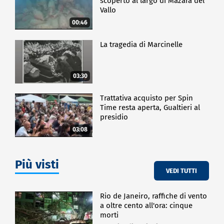
scoperto al largo di Mazara del
Vallo
00:46
La tragedia di Marcinelle
03:30
Trattativa acquisto per Spin
Time resta aperta, Gualtieri al
presidio
03:08
Più visti
VEDI TUTTI
Rio de Janeiro, raffiche di vento
a oltre cento all'ora: cinque
morti