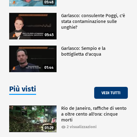
05:48
Garlasco: consulente Poggi, c'è
stata contaminazione sulle
unghie?
05:45
Garlasco: Sempio e la
bottiglietta d'acqua
01:44
Più visti
VEDI TUTTI
Rio de Janeiro, raffiche di vento
a oltre cento all'ora: cinque
morti
2 visualizzazioni
01:29