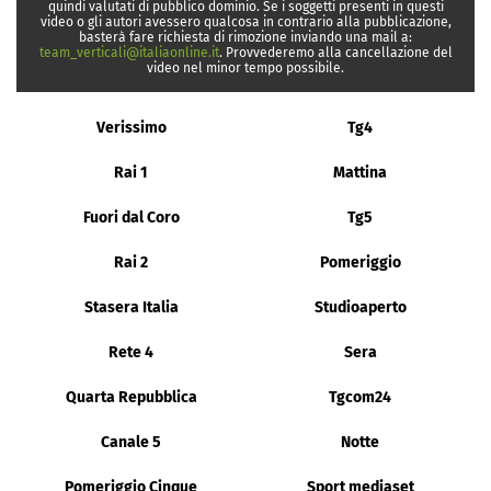
quindi valutati di pubblico dominio. Se i soggetti presenti in questi
video o gli autori avessero qualcosa in contrario alla pubblicazione,
basterà fare richiesta di rimozione inviando una mail a:
team_verticali@italiaonline.it
. Provvederemo alla cancellazione del
video nel minor tempo possibile.
Verissimo
Tg4
Rai 1
Mattina
Fuori dal Coro
Tg5
Rai 2
Pomeriggio
Stasera Italia
Studioaperto
Rete 4
Sera
Quarta Repubblica
Tgcom24
Canale 5
Notte
Pomeriggio Cinque
Sport mediaset