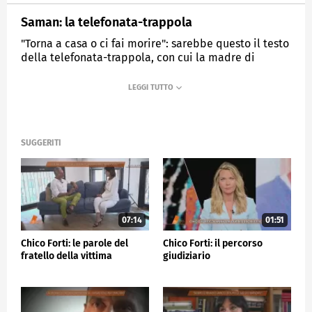
Saman: la telefonata-trappola
"Torna a casa o ci fai morire": sarebbe questo il testo
della telefonata-trappola, con cui la madre di
Saman avrebbe attirato la giovane nella trappola
che la sua famiglia aveva organizzato.
MEDIASET
QUARTO GRADO
SUGGERITI
07:14
01:51
Chico Forti: le parole del
Chico Forti: il percorso
fratello della vittima
giudiziario