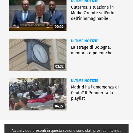
ULTIME NOTIZIE
Guterres: situazione in
Medio Oriente sull'orlo
dell'inimmaginabile
00:29
ULTIME NOTIZIE
La strage di Bologna,
memoria e polemiche
03:32
ULTIME NOTIZIE
Madrid ha l'emergenza di
Ceuta? Il Premier fa la
playlist
04:27
Alcuni video presenti in questa sezione sono stati presi da internet,