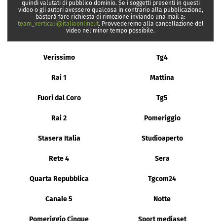
quindi valutati di pubblico dominio. Se i soggetti presenti in questi
video o gli autori avessero qualcosa in contrario alla pubblicazione,
basterà fare richiesta di rimozione inviando una mail a:
team_verticali@italiaonline.it
. Provvederemo alla cancellazione del
video nel minor tempo possibile.
Verissimo
Tg4
Rai 1
Mattina
Fuori dal Coro
Tg5
Rai 2
Pomeriggio
Stasera Italia
Studioaperto
Rete 4
Sera
Quarta Repubblica
Tgcom24
Canale 5
Notte
Pomeriggio Cinque
Sport mediaset