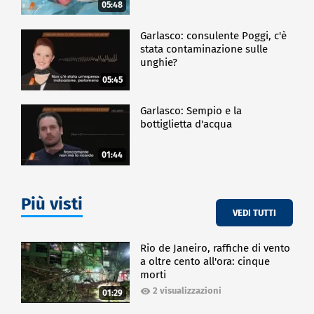
05:48
Garlasco: consulente Poggi, c'è
stata contaminazione sulle
unghie?
05:45
Garlasco: Sempio e la
bottiglietta d'acqua
01:44
Più visti
VEDI TUTTI
Rio de Janeiro, raffiche di vento
a oltre cento all'ora: cinque
morti
2 visualizzazioni
01:29