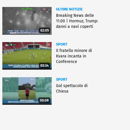
ULTIME NOTIZIE
Breaking News delle
11.00 | Hormuz, Trump:
danni a navi coperti
02:05
dall'Iran
SPORT
Il fratello minore di
Kvara incanta in
Conference
02:34
SPORT
Gol spettacolo di
Chiesa
00:08