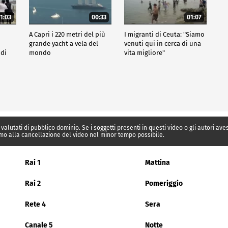
1:03
00:33
01:07
A Capri i 220 metri del più
I migranti di Ceuta: "Siamo
grande yacht a vela del
venuti qui in cerca di una
 di
mondo
vita migliore"
 valutati di pubblico dominio. Se i soggetti presenti in questi video o gli autori av
mo alla cancellazione del video nel minor tempo possibile.
Rai 1
Mattina
Rai 2
Pomeriggio
Rete 4
Sera
Canale 5
Notte