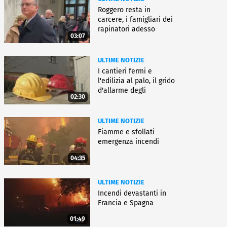
Roggero resta in
carcere, i famigliari dei
rapinatori adesso
03:07
battono cassa
ULTIME NOTIZIE
I cantieri fermi e
l'edilizia al palo, il grido
d'allarme degli
02:30
architetti
ULTIME NOTIZIE
Fiamme e sfollati
emergenza incendi
04:35
ULTIME NOTIZIE
Incendi devastanti in
Francia e Spagna
01:49