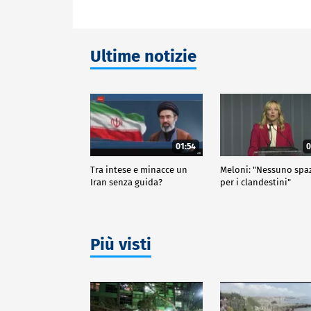
Ultime notizie
01:54
0
Tra intese e minacce un
Meloni: "Nessuno spa
Iran senza guida?
per i clandestini"
Più visti