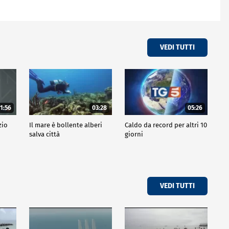
VEDI TUTTI
1:56
03:28
05:26
zio
Il mare è bollente alberi
Caldo da record per altri 10
salva città
giorni
VEDI TUTTI