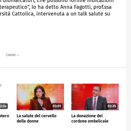
 ai biomarcatori, che possono fornire indicazioni
terapeutico", lo ha detto Anna Fagotti, prof.ssa
rsità Cattolica, intervenuta a un talk salute su
2:34
03:01
02:35
'utero
La salute del cervello
La donazione del
delle donne
cordone ombelicale