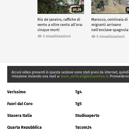
01:29
0
Rio de Janeiro, raffiche di
Marocco, centinaia di
vento a oltre cento all'ora:
migranti arrivano
cinque morti
nell'enclave spagnola
Ceuta
3 visualizzazioni
5 visualizzazioni
Alcuni video presenti in questa sezione sono stati presi da internet, quindi
rimozione inviando una mail a:
team_verticali@italiaonline.it
. Provvedere
Verissimo
Tg4
Fuori dal Coro
Tg5
Stasera Italia
Studioaperto
Quarta Repubblica
Tgcom24