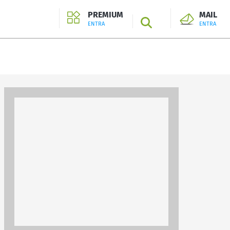
PREMIUM
MAIL
SEARCH
ENTRA
ENTRA
ENTRA