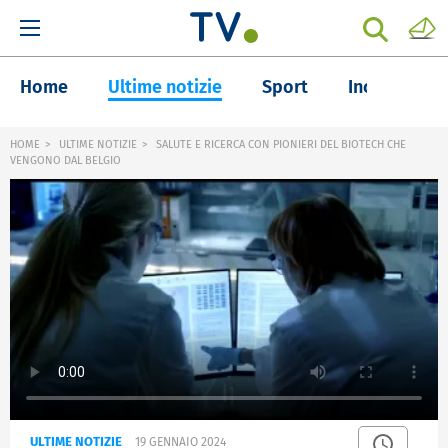
Home
Ultime notizie
Sport
Inchieste
HOME
ULTIME NOTIZIE
SALUTE E RICERCA CON PIONIERI DEL BIOTECH CHE
VENGONO DAL BELGIO
ULTIME NOTIZIE
19 GENNAIO 2024