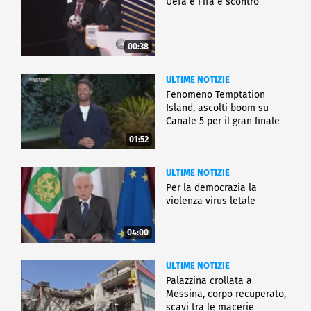
Uefa e Fifa è scontro
00:38
ULTIME NOTIZIE
Fenomeno Temptation
Island, ascolti boom su
Canale 5 per il gran finale
01:52
ULTIME NOTIZIE
Per la democrazia la
violenza virus letale
04:00
ULTIME NOTIZIE
Palazzina crollata a
Messina, corpo recuperato,
scavi tra le macerie