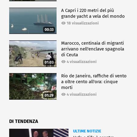
terapie cellulari e geniche, veramente una
eccellenza riconosciuta a livello mondiale".
A Capri i 220 metri del più
grande yacht a vela del mondo
18 visualizzazioni
CRONACA
00:33
Marocco, centinaia di migranti
arrivano nell'enclave spagnola
di Ceuta
4 visualizzazioni
01:03
Rio de Janeiro, raffiche di vento
a oltre cento all'ora: cinque
morti
4 visualizzazioni
01:29
DI TENDENZA
ULTIME NOTIZIE