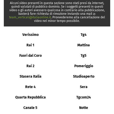
Alcuni video presenti in questa sezione sono stati presi da internet,
quindi valutati di pubblico dominio. Se i soggetti presenti in questi
video o gli autori avessero qualcosa in contrario alla pubblicazione,
basterà fare richiesta di rimozione inviando una mail a:
team_verticali@italiaonline.it
. Provvederemo alla cancellazione del
video nel minor tempo possibile.
Verissimo
Tg4
Rai 1
Mattina
Fuori dal Coro
Tg5
Rai 2
Pomeriggio
Stasera Italia
Studioaperto
Rete 4
Sera
Quarta Repubblica
Tgcom24
Canale 5
Notte