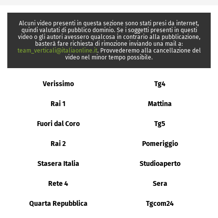
Alcuni video presenti in questa sezione sono stati presi da internet,
quindi valutati di pubblico dominio. Se i soggetti presenti in questi
video o gli autori avessero qualcosa in contrario alla pubblicazione,
basterà fare richiesta di rimozione inviando una mail a:
team_verticali@italiaonline.it
. Provvederemo alla cancellazione del
video nel minor tempo possibile.
Verissimo
Tg4
Rai 1
Mattina
Fuori dal Coro
Tg5
Rai 2
Pomeriggio
Stasera Italia
Studioaperto
Rete 4
Sera
Quarta Repubblica
Tgcom24