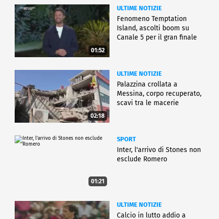
ULTIME NOTIZIE
Fenomeno Temptation
Island, ascolti boom su
Canale 5 per il gran finale
01:52
ULTIME NOTIZIE
Palazzina crollata a
Messina, corpo recuperato,
scavi tra le macerie
02:18
SPORT
Inter, l'arrivo di Stones non
esclude Romero
01:21
ULTIME NOTIZIE
Calcio in lutto addio a