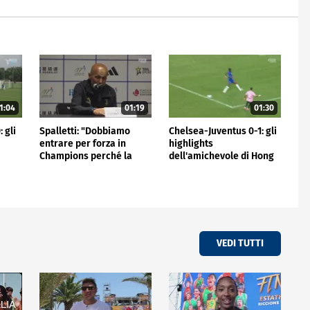
1:04
01:19
01:30
 gli
Spalletti: "Dobbiamo
Chelsea-Juventus 0-1: gli
entrare per forza in
highlights
Champions perché la
dell'amichevole di Hong
Juve non può stare fuori"
Kong
VEDI TUTTI