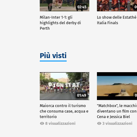
02:45
0
Milan-Inter 1-1: gli
Lo show delle Estathé
highlights del derby di
Italia Finals
Perth
Più visti
01:49
0
Maiorca contro il turismo
"Matchbox", le macch
che consuma case, acqua e
diventano un film con
territorio
Cena e Jessica Biel
8 visualizzazioni
3 visualizzazioni