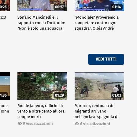
0:26
00:57
01:14
 3x3
Stefano Mancinelli e il
"Mondiale? Proveremo a
rapporto con la Fortitudo:
competere contro ogni
"Non è solo una squadra,
squadra". Olbis Andrè
ma una fede"
racconta il percorso di
avvicinamento ai prossimi
mondiali in Germania.
VEDI TUTTI
1:36
01:29
01:03
inine
Rio de Janeiro, raffiche di
Marocco, centinaia di
 John
vento a oltre cento all'ora:
migranti arrivano
cinque morti
nell'enclave spagnola di
Ceuta
9 visualizzazioni
6 visualizzazioni