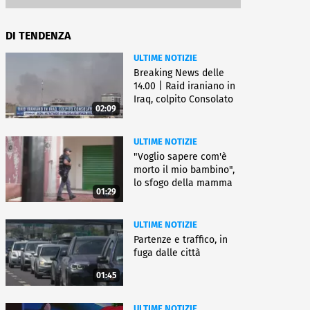
DI TENDENZA
ULTIME NOTIZIE
Breaking News delle
14.00 | Raid iraniano in
Iraq, colpito Consolato
02:09
Usa
ULTIME NOTIZIE
"Voglio sapere com'è
morto il mio bambino",
lo sfogo della mamma
01:29
ULTIME NOTIZIE
Partenze e traffico, in
fuga dalle città
01:45
ULTIME NOTIZIE