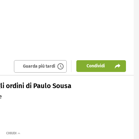
Condividi
Guarda più tardi
li ordini di Paulo Sousa
e