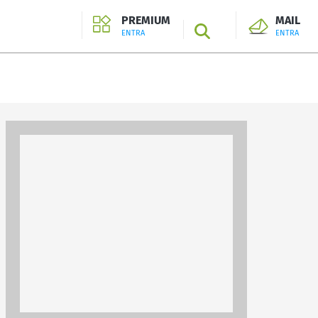
PREMIUM
MAIL
SEARCH
ENTRA
ENTRA
ENTRA