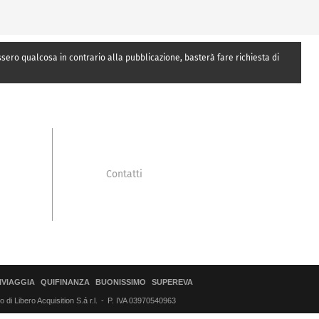
essero qualcosa in contrario alla pubblicazione, basterà fare richiesta di
Contatti
IVIAGGIA
QUIFINANZA
BUONISSIMO
SUPEREVA
di Libero Acquisition S.á r.l.
P. IVA 03970540963