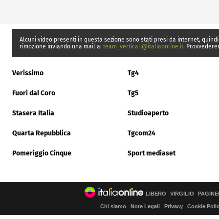
Alcuni video presenti in questa sezione sono stati presi da internet, quindi
rimozione inviando una mail a:
team_verticali@italiaonline.it
. Provvedere
Verissimo
Tg4
Fuori dal Coro
Tg5
Stasera Italia
Studioaperto
Quarta Repubblica
Tgcom24
Pomeriggio Cinque
Sport mediaset
LIBERO
VIRGILIO
PAGINE
Chi siamo
Note Legali
Privacy
Cookie Poli