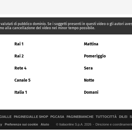
 valutati di pubblico dominio. Se i soggetti presenti in questi video o gli autori av
mo alla cancellazione del video nel minor tempo possibile.
Rai 1
Mattina
Rai 2
Pomeriggio
Rete 4
Sera
Canale 5
Notte
Italia 1
Domani
GIALLE
PAGINEGIALLE SHOP
PGCASA
PAGINEBIANCHE
TUTTOCITTÀ
DILEI
S
© Italiaonline S.p.A. 2026
Direzione e coordinamento 
cy
Preferenze sui cookie
Aiuto