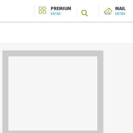
PREMIUM
MAIL
SEARCH
ENTRA
ENTRA
ENTRA