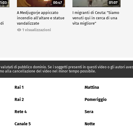
1:03
00:47
01:07
A Medjugorje appiccato
I migranti di Ceuta: "Siamo
incendio all'altare e statue
venuti qui in cerca di una
 di
vandalizzate
vita migliore"
1 visualizzazioni
 valutati di pubblico dominio. Se i soggetti presenti in questi video o gli autori av
mo alla cancellazione del video nel minor tempo possibile.
Rai 1
Mattina
Rai 2
Pomeriggio
Rete 4
Sera
Canale 5
Notte