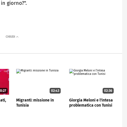
 in giorno?".
0:27
02:43
02:36
ati,
Migranti: missione in
Giorgia Meloni e l'intesa
Tunisia
problematica con Tunisi