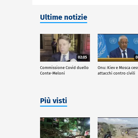
Ultime notizie
02:05
0
Commissione Covid duello
Onu: Kiev e Mosca ces
Conte-Meloni
attacchi contro civili
Più visti