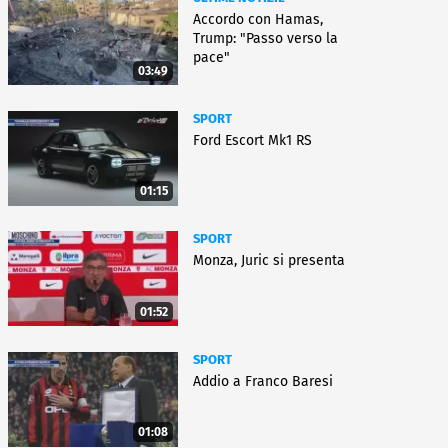
Accordo con Hamas,
Trump: "Passo verso la
pace"
03:49
SPORT
Ford Escort Mk1 RS
01:15
SPORT
Monza, Juric si presenta
01:52
SPORT
Addio a Franco Baresi
01:08