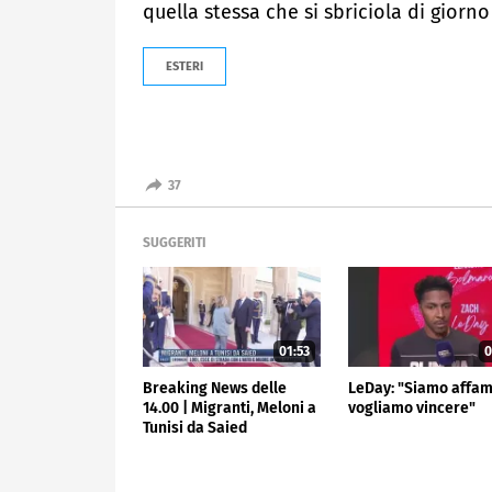
quella stessa che si sbriciola di giorno
ESTERI
37
SUGGERITI
01:53
0
Breaking News delle
LeDay: "Siamo affam
14.00 | Migranti, Meloni a
vogliamo vincere"
Tunisi da Saied