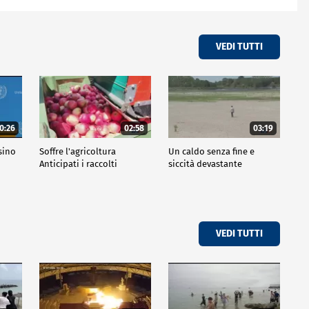
VEDI TUTTI
0:26
02:58
03:19
sino
Soffre l'agricoltura
Un caldo senza fine e
Anticipati i raccolti
siccità devastante
VEDI TUTTI