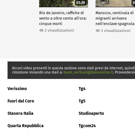
01:29
0
Rio de Janeiro, raffiche di
Marocco, centinaia di
vento a oltre cento all'ora:
migranti arrivano
cinque morti
nell'enclave spagnola
Ceuta
2 visualizzazioni
3 visualizzazioni
Alcuni video presenti in questa sezione sono stati presi da internet, quindi
rimozione inviando una mail a:
team_verticali@italiaonline.it
. Provvedere
Verissimo
Tg4
Fuori dal Coro
Tg5
Stasera Italia
Studioaperto
Quarta Repubblica
Tgcom24