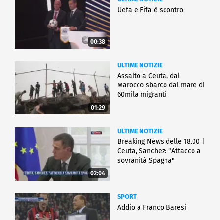
Uefa e Fifa è scontro
00:38
ULTIME NOTIZIE
Assalto a Ceuta, dal
Marocco sbarco dal mare di
60mila migranti
01:29
ULTIME NOTIZIE
Breaking News delle 18.00 |
Ceuta, Sanchez: "Attacco a
sovranità Spagna"
02:04
SPORT
Addio a Franco Baresi