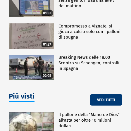
senza genitori dall'una alle 7
del mattino
ECONOMIA
01:33
Compromesso a Vignate, si
gioca a calcio solo con i palloni
di spugna
01:27
Breaking News delle 18.00 |
Scontro su Schengen, controlli
in Spagna
02:05
Più visti
VEDI TUTTI
Il pallone della "Mano de Dios"
all'asta per oltre 10 milioni
dollari