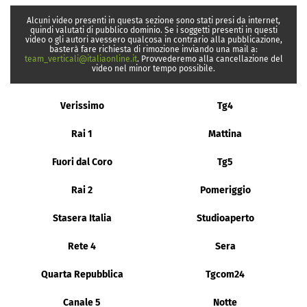
Alcuni video presenti in questa sezione sono stati presi da internet,
quindi valutati di pubblico dominio. Se i soggetti presenti in questi
video o gli autori avessero qualcosa in contrario alla pubblicazione,
basterà fare richiesta di rimozione inviando una mail a:
team_verticali@italiaonline.it
. Provvederemo alla cancellazione del
video nel minor tempo possibile.
Verissimo
Tg4
Rai 1
Mattina
Fuori dal Coro
Tg5
Rai 2
Pomeriggio
Stasera Italia
Studioaperto
Rete 4
Sera
Quarta Repubblica
Tgcom24
Canale 5
Notte