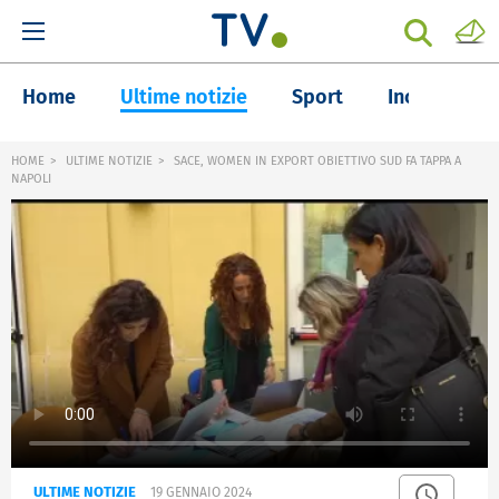
Home
Ultime notizie
Sport
Inchieste
HOME
ULTIME NOTIZIE
SACE, WOMEN IN EXPORT OBIETTIVO SUD FA TAPPA A
NAPOLI
ULTIME NOTIZIE
19 GENNAIO 2024