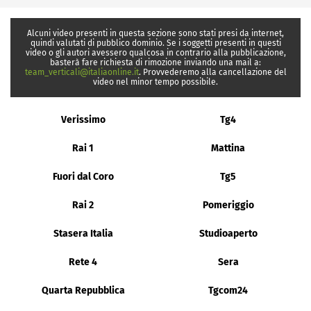
Alcuni video presenti in questa sezione sono stati presi da internet,
quindi valutati di pubblico dominio. Se i soggetti presenti in questi
video o gli autori avessero qualcosa in contrario alla pubblicazione,
basterà fare richiesta di rimozione inviando una mail a:
team_verticali@italiaonline.it
. Provvederemo alla cancellazione del
video nel minor tempo possibile.
Verissimo
Tg4
Rai 1
Mattina
Fuori dal Coro
Tg5
Rai 2
Pomeriggio
Stasera Italia
Studioaperto
Rete 4
Sera
Quarta Repubblica
Tgcom24