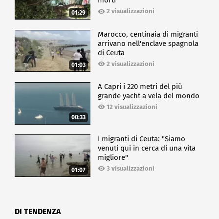
morti
2 visualizzazioni
Il corso, di 36 ore totali erogate in modalità blended
01:29
(90% online e 10% in presenza), rientra nelle attività
della community di Women in Export lanciata da
Marocco, centinaia di migranti
SACE un anno fa.
arrivano nell'enclave spagnola
di Ceuta
2 visualizzazioni
01:03
ECONOMIA
A Capri i 220 metri del più
grande yacht a vela del mondo
12 visualizzazioni
00:33
I migranti di Ceuta: "Siamo
venuti qui in cerca di una vita
migliore"
3 visualizzazioni
01:07
DI TENDENZA